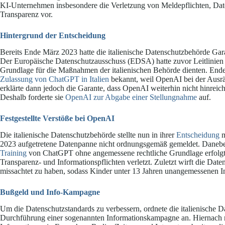
KI-Unternehmen insbesondere die Verletzung von Meldepflichten, Da
Transparenz vor.
Hintergrund der Entscheidung
Bereits Ende März 2023 hatte die italienische Datenschutzbehörde Ga
Der Europäische Datenschutzausschuss (EDSA) hatte zuvor Leitlinien zu
Grundlage für die Maßnahmen der italienischen Behörde dienten. Ende
Zulassung von ChatGPT in Italien
bekannt, weil OpenAI bei der Ausr
erklärte dann jedoch die Garante, dass OpenAI weiterhin nicht hinr
Deshalb forderte sie
OpenAI zur Abgabe einer Stellungnahme
auf.
Festgestellte Verstöße bei OpenAI
Die italienische Datenschutzbehörde stellte nun in ihrer
Entscheidung
m
2023 aufgetretene Datenpanne nicht ordnungsgemäß gemeldet. Daneb
Training
von ChatGPT ohne angemessene rechtliche Grundlage erfolg
Transparenz- und Informationspflichten verletzt. Zuletzt wirft die 
missachtet zu haben, sodass Kinder unter 13 Jahren unangemessenen In
Bußgeld und Info-Kampagne
Um die Datenschutzstandards zu verbessern, ordnete die italienische D
Durchführung einer sogenannten Informationskampagne an. Hiernach