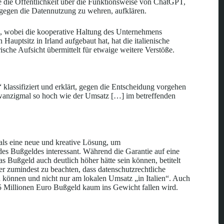
ie die Öffentlichkeit über die Funktionsweise von ChatGPT,
 gegen die Datennutzung zu wehren, aufklären.
, wobei die kooperative Haltung des Unternehmens
auptsitz in Irland aufgebaut hat, hat die italienische
sche Aufsicht übermittelt für etwaige weitere Verstöße.
lassifiziert und erklärt, gegen die Entscheidung vorgehen
zwanzigmal so hoch wie der Umsatz […] im betreffenden
als eine neue und kreative Lösung, um
es Bußgeldes interessant. Während die Garantie auf eine
s Bußgeld auch deutlich höher hätte sein können, betitelt
r zumindest zu beachten, dass datenschutzrechtliche
nnen und nicht nur am lokalen Umsatz „in Italien“. Auch
5 Millionen Euro Bußgeld kaum ins Gewicht fallen wird.