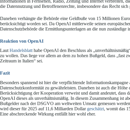
Informationen in Fernsehen, Radio, Zeitung und Internet verbreiten, d
die Datennutzung und Betroffenenrechte, insbesondere das Recht sich
Daneben verhängte die Behörde eine Geldbuße von 15 Millionen Euro
berücksichtigt worden sei. Da OpenAI mittlerweile seinen europäischen H
Datenschutzbehörde die Ermittlungsunterlagen an die nun zuständige iri
Reaktion von OpenAI
Laut
Handelsblatt
habe OpenAI den Beschluss als „unverhältnismäßig“ k
zu wollen. Das liege vor allem an dem zu hohen Bußgeld, dass „fast 
Zeitraum in Italien“ sei.
Fazit
Besonders spannend ist hier die verpflichtende Informationskampagne 
Datenschutzkonformität zu gewährleisten. Daneben ist auch die Höhe d
Berücksichtigung der Kooperation verweist und damit andeutet, dass da
OpenAI dieses als unverhältnismäßig. In diesem Zusammenhang ist abe
Bußgelder nach der DSGVO am weltweiten Umsatz gemessen werden kö
wird dieser für 2025 auf 11,6 Milliarden Dollar
geschätzt
, womit das 1
Eine abschreckende Wirkung entfällt hier wohl eher.