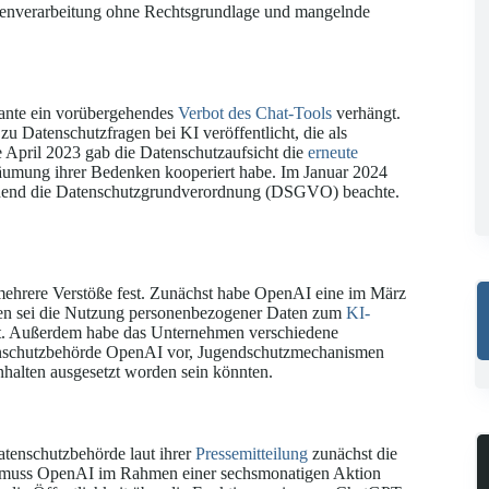
tenverarbeitung ohne Rechtsgrundlage und mangelnde
rante ein vorübergehendes
Verbot des Chat-Tools
verhängt.
 Datenschutzfragen bei KI veröffentlicht, die als
 April 2023 gab die Datenschutzaufsicht die
erneute
äumung ihrer Bedenken kooperiert habe. Im Januar 2024
eichend die Datenschutzgrundverordnung (DSGVO) beachte.
ehrere Verstöße fest. Zunächst habe OpenAI eine im März
en sei die Nutzung personenbezogener Daten zum
KI-
t. Außerdem habe das Unternehmen verschiedene
Datenschutzbehörde OpenAI vor, Jugendschutzmechanismen
halten ausgesetzt worden sein könnten.
atenschutzbehörde laut ihrer
Pressemitteilung
zunächst die
 muss OpenAI im Rahmen einer sechsmonatigen Aktion