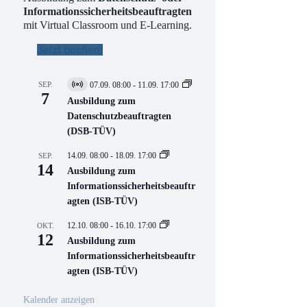
Informationssicherheitsbeauftragten
mit Virtual Classroom und E-Learning.
Jetzt buchen!
SEP.
07.09. 08:00
-
11.09. 17:00
V
7
i
Ausbildung zum
r
Datenschutzbeauftragten
t
(DSB-TÜV)
u
e
l
14.09. 08:00
-
18.09. 17:00
SEP.
l
14
Ausbildung zum
V
Informationssicherheitsbeauftr
e
r
agten (ISB-TÜV)
a
n
12.10. 08:00
-
16.10. 17:00
OKT.
s
12
Ausbildung zum
t
a
Informationssicherheitsbeauftr
l
agten (ISB-TÜV)
t
u
n
Kalender anzeigen