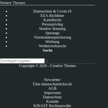
Weitere Themen
Datenschutz & Covid-19
EEA-Richtlinie
Kartellrecht
Presseprivileg
Shadow Banning
Spionage
Vorratsdatenspeicherung
Werbung
Wettbewerbsrecht
Suche
K
Copyright © 2026 -
Creative Themes
e
i
n
Newsletter
e
Über datenschutzticker.de
E
AGB
r
Impressum
g
Datenschutz
e
Kontakt
b
KINAST Rechtsanwälte