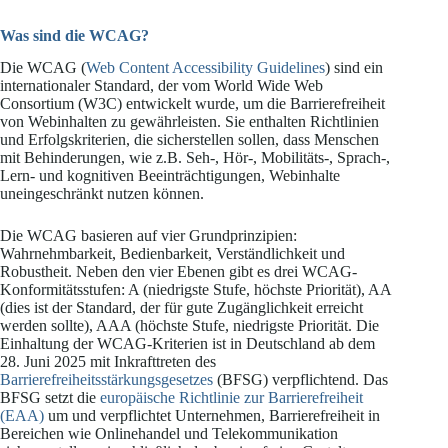
Was sind die WCAG?
Die WCAG (
Web Content Accessibility Guidelines
) sind ein
internationaler Standard, der vom World Wide Web
Consortium (W3C) entwickelt wurde, um die Barrierefreiheit
von Webinhalten zu gewährleisten. Sie enthalten Richtlinien
und Erfolgskriterien, die sicherstellen sollen, dass Menschen
mit Behinderungen, wie z.B. Seh-, Hör-, Mobilitäts-, Sprach-,
Lern- und kognitiven Beeinträchtigungen, Webinhalte
uneingeschränkt nutzen können.
Die WCAG basieren auf vier Grundprinzipien:
Wahrnehmbarkeit, Bedienbarkeit, Verständlichkeit und
Robustheit. Neben den vier Ebenen gibt es drei WCAG-
Konformitätsstufen: A (niedrigste Stufe, höchste Priorität), AA
(dies ist der Standard, der für gute Zugänglichkeit erreicht
werden sollte), AAA (höchste Stufe, niedrigste Priorität. Die
Einhaltung der WCAG-Kriterien ist in Deutschland ab dem
28. Juni 2025 mit Inkrafttreten des
Barrierefreiheitsstärkungsgesetzes
(BFSG) verpflichtend. Das
BFSG setzt die
europäische Richtlinie zur Barrierefreiheit
(EAA)
um und verpflichtet Unternehmen, Barrierefreiheit in
Bereichen wie Onlinehandel und Telekommunikation