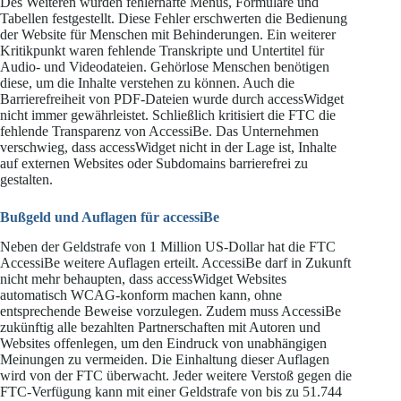
Des Weiteren wurden fehlerhafte Menüs, Formulare und
Tabellen festgestellt. Diese Fehler erschwerten die Bedienung
der Website für Menschen mit Behinderungen. Ein weiterer
Kritikpunkt waren fehlende Transkripte und Untertitel für
Audio- und Videodateien. Gehörlose Menschen benötigen
diese, um die Inhalte verstehen zu können. Auch die
Barrierefreiheit von PDF-Dateien wurde durch accessWidget
nicht immer gewährleistet. Schließlich kritisiert die FTC die
fehlende Transparenz von AccessiBe. Das Unternehmen
verschwieg, dass accessWidget nicht in der Lage ist, Inhalte
auf externen Websites oder Subdomains barrierefrei zu
gestalten.
Bußgeld und Auflagen für accessiBe
Neben der Geldstrafe von 1 Million US-Dollar hat die FTC
AccessiBe weitere Auflagen erteilt. AccessiBe darf in Zukunft
nicht mehr behaupten, dass accessWidget Websites
automatisch WCAG-konform machen kann, ohne
entsprechende Beweise vorzulegen. Zudem muss AccessiBe
zukünftig alle bezahlten Partnerschaften mit Autoren und
Websites offenlegen, um den Eindruck von unabhängigen
Meinungen zu vermeiden. Die Einhaltung dieser Auflagen
wird von der FTC überwacht. Jeder weitere Verstoß gegen die
FTC-Verfügung kann mit einer Geldstrafe von bis zu 51.744