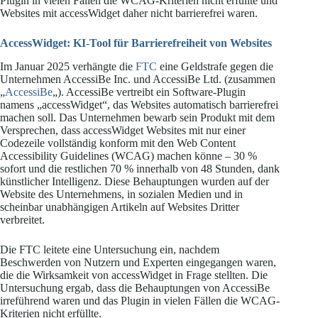
Plugin in vielen Fällen die WCAG-Kriterien nicht erfüllte und
Websites mit accessWidget daher nicht barrierefrei waren.
AccessWidget: KI-Tool für Barrierefreiheit von Websites
Im Januar 2025 verhängte die
FTC
eine Geldstrafe gegen die
Unternehmen AccessiBe Inc. und AccessiBe Ltd. (zusammen
„
AccessiBe
„). AccessiBe vertreibt ein Software-Plugin
namens „accessWidget“, das Websites automatisch barrierefrei
machen soll. Das Unternehmen bewarb sein Produkt mit dem
Versprechen, dass accessWidget Websites mit nur einer
Codezeile vollständig konform mit den Web Content
Accessibility Guidelines (WCAG) machen könne – 30 %
sofort und die restlichen 70 % innerhalb von 48 Stunden, dank
künstlicher Intelligenz. Diese Behauptungen wurden auf der
Website des Unternehmens, in sozialen Medien und in
scheinbar unabhängigen Artikeln auf Websites Dritter
verbreitet.
Die FTC leitete eine Untersuchung ein, nachdem
Beschwerden von Nutzern und Experten eingegangen waren,
die die Wirksamkeit von accessWidget in Frage stellten. Die
Untersuchung ergab, dass die Behauptungen von AccessiBe
irreführend waren und das Plugin in vielen Fällen die WCAG-
Kriterien nicht erfüllte.