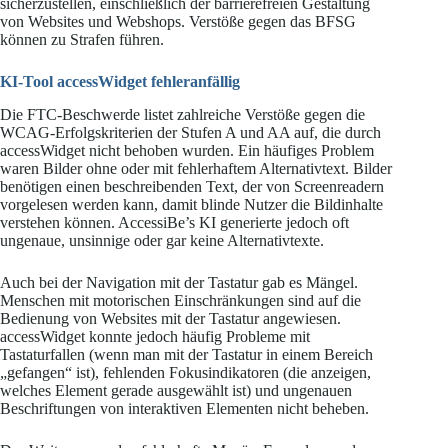
sicherzustellen, einschließlich der barrierefreien Gestaltung
von Websites und Webshops. Verstöße gegen das BFSG
können zu Strafen führen.
KI-Tool accessWidget fehleranfällig
Die FTC-Beschwerde listet zahlreiche Verstöße gegen die
WCAG-Erfolgskriterien der Stufen A und AA auf, die durch
accessWidget nicht behoben wurden. Ein häufiges Problem
waren Bilder ohne oder mit fehlerhaftem Alternativtext. Bilder
benötigen einen beschreibenden Text, der von Screenreadern
vorgelesen werden kann, damit blinde Nutzer die Bildinhalte
verstehen können. AccessiBe’s KI generierte jedoch oft
ungenaue, unsinnige oder gar keine Alternativtexte.
Auch bei der Navigation mit der Tastatur gab es Mängel.
Menschen mit motorischen Einschränkungen sind auf die
Bedienung von Websites mit der Tastatur angewiesen.
accessWidget konnte jedoch häufig Probleme mit
Tastaturfallen (wenn man mit der Tastatur in einem Bereich
„gefangen“ ist), fehlenden Fokusindikatoren (die anzeigen,
welches Element gerade ausgewählt ist) und ungenauen
Beschriftungen von interaktiven Elementen nicht beheben.