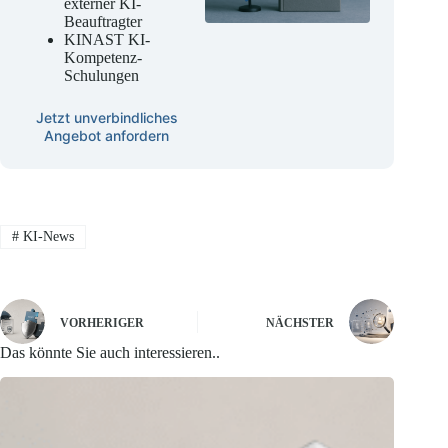
externer KI-
Beauftragter
KINAST KI-
Kompetenz-
Schulungen
Jetzt unverbindliches
Angebot anfordern
#
KI-News
VORHERIGER
NÄCHSTER
Das könnte Sie auch interessieren..