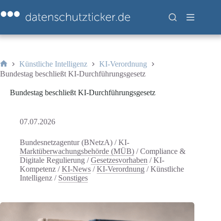
Zum
Inhalt
springen
Künstliche Intelligenz
KI-Verordnung
Start
Bundestag beschließt KI-Durchführungsgesetz
Bundestag beschließt KI-Durchführungsgesetz
07.07.2026
Bundesnetzagentur (BNetzA) / KI-
Marktüberwachungsbehörde (MÜB)
/
Compliance &
Digitale Regulierung
/
Gesetzesvorhaben
/
KI-
Kompetenz
/
KI-News
/
KI-Verordnung
/
Künstliche
Intelligenz
/
Sonstiges