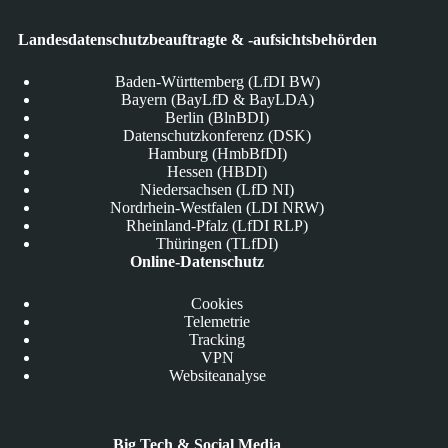
Landesdatenschutzbeauftragte & -aufsichtsbehörden
Baden-Württemberg (LfDI BW)
Bayern (BayLfD & BayLDA)
Berlin (BlnBDI)
Datenschutzkonferenz (DSK)
Hamburg (HmbBfDI)
Hessen (HBDI)
Niedersachsen (LfD NI)
Nordrhein-Westfalen (LDI NRW)
Rheinland-Pfalz (LfDI RLP)
Thüringen (TLfDI)
Online-Datenschutz
Cookies
Telemetrie
Tracking
VPN
Websiteanalyse
Big Tech & Social Media