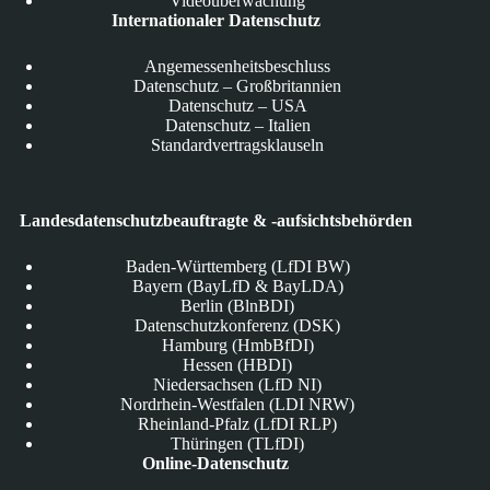
Videoüberwachung
Internationaler Datenschutz
Angemessenheitsbeschluss
Datenschutz – Großbritannien
Datenschutz – USA
Datenschutz – Italien
Standardvertragsklauseln
Landesdatenschutzbeauftragte & -aufsichtsbehörden
Baden-Württemberg (LfDI BW)
Bayern (BayLfD & BayLDA)
Berlin (BlnBDI)
Datenschutzkonferenz (DSK)
Hamburg (HmbBfDI)
Hessen (HBDI)
Niedersachsen (LfD NI)
Nordrhein-Westfalen (LDI NRW)
Rheinland-Pfalz (LfDI RLP)
Thüringen (TLfDI)
Online-Datenschutz