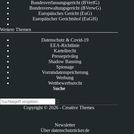
Bundesverfassungsgericht (BVerfG)
Bundesverwaltungsgericht (BVerwG)
Europäisches Gericht (EuG)
Europäischer Gerichtshof (EuGH)
Weitere Themen
Datenschutz & Covid-19
EEA-Richtlinie
Kartellrecht
Presseprivileg
Shadow Banning
Spionage
Vorratsdatenspeicherung
Werbung
Wettbewerbsrecht
Suche
K
Copyright © 2026 -
Creative Themes
e
i
n
Newsletter
e
Über datenschutzticker.de
E