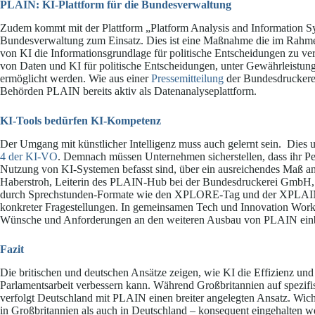
PLAIN: KI-Plattform für die Bundesverwaltung
Zudem kommt mit der Plattform „Platform Analysis and Information S
Bundesverwaltung zum Einsatz. Dies ist eine Maßnahme die im Rahm
von KI die Informationsgrundlage für politische Entscheidungen zu ve
von Daten und KI für politische Entscheidungen, unter Gewährleistung 
ermöglicht werden. Wie aus einer
Pressemitteilung
der Bundesdruckerei
Behörden PLAIN bereits aktiv als Datenanalyseplattform.
KI-Tools bedürfen KI-Kompetenz
Der Umgang mit künstlicher Intelligenz muss auch gelernt sein. Dies 
4 der KI-VO
. Demnach müssen Unternehmen sicherstellen, dass ihr Per
Nutzung von KI-Systemen befasst sind, über ein ausreichendes Maß a
Haberstroh, Leiterin des PLAIN-Hub bei der Bundesdruckerei GmbH
durch Sprechstunden-Formate wie den XPLORE-Tag und der XPLAIN
konkreter Fragestellungen. In gemeinsamen Tech und Innovation Wor
Wünsche und Anforderungen an den weiteren Ausbau von PLAIN einbring
Fazit
Die britischen und deutschen Ansätze zeigen, wie KI die Effizienz un
Parlamentsarbeit verbessern kann. Während Großbritannien auf spezif
verfolgt Deutschland mit PLAIN einen breiter angelegten Ansatz. Wich
in Großbritannien als auch in Deutschland – konsequent eingehalten