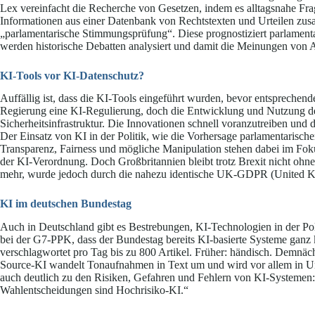
Lex vereinfacht die Recherche von Gesetzen, indem es alltagsnahe Fra
Informationen aus einer Datenbank von Rechtstexten und Urteilen zus
„parlamentarische Stimmungsprüfung“. Diese prognostiziert parlamenta
werden historische Debatten analysiert und damit die Meinungen von
KI-Tools vor KI-Datenschutz?
Auffällig ist, dass die KI-Tools eingeführt wurden, bevor entsprechen
Regierung eine KI-Regulierung, doch die Entwicklung und Nutzung de
Sicherheitsinfrastruktur. Die Innovationen schnell voranzutreiben und d
Der Einsatz von KI in der Politik, wie die Vorhersage parlamentarische
Transparenz, Fairness und mögliche Manipulation stehen dabei im Fo
der KI-Verordnung. Doch Großbritannien bleibt trotz Brexit nicht oh
mehr, wurde jedoch durch die nahezu identische UK-GDPR (United Kin
KI im deutschen Bundestag
Auch in Deutschland gibt es Bestrebungen, KI-Technologien in der Pol
bei der G7-PPK, dass der Bundestag bereits KI-basierte Systeme gan
verschlagwortet pro Tag bis zu 800 Artikel. Früher: händisch. Demnä
Source-KI wandelt Tonaufnahmen in Text um und wird vor allem in Un
auch deutlich zu den Risiken, Gefahren und Fehlern von KI-Systemen: 
Wahlentscheidungen sind Hochrisiko-KI.“