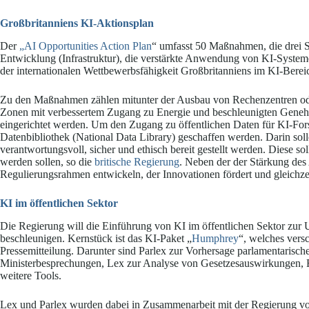
Großbritanniens KI-Aktionsplan
Der
„AI Opportunities Action Plan
“ umfasst 50 Maßnahmen, die drei S
Entwicklung (Infrastruktur), die verstärkte Anwendung von KI-Systeme
der internationalen Wettbewerbsfähigkeit Großbritanniens im KI-Berei
Zu den Maßnahmen zählen mitunter der Ausbau von Rechenzentren od
Zonen mit verbessertem Zugang zu Energie und beschleunigten Genehm
eingerichtet werden. Um den Zugang zu öffentlichen Daten für KI-Forsc
Datenbibliothek (National Data Library) geschaffen werden. Darin soll
verantwortungsvoll, sicher und ethisch bereit gestellt werden. Diese
werden sollen, so die
britische Regierung
. Neben der der Stärkung des 
Regulierungsrahmen entwickeln, der Innovationen fördert und gleichzei
KI im öffentlichen Sektor
Die Regierung will die Einführung von KI im öffentlichen Sektor zur
beschleunigen. Kernstück ist das KI-Paket „
Humphrey
“, welches vers
Pressemitteilung. Darunter sind Parlex zur Vorhersage parlamentaris
Ministerbesprechungen, Lex zur Analyse von Gesetzesauswirkungen, 
weitere Tools.
Lex und Parlex wurden dabei in Zusammenarbeit mit der Regierung 