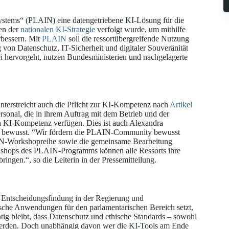
ystems“ (PLAIN) eine datengetriebene KI-Lösung für die
en der
nationalen KI-Strategie
verfolgt wurde, um mithilfe
rbessern. Mit
PLAIN
soll die ressortübergreifende Nutzung
von Datenschutz, IT-Sicherheit und digitaler Souveränität
 hervorgeht, nutzen Bundesministerien und nachgelagerte
unterstreicht auch die Pflicht zur KI-Kompetenz nach
Artikel
sonal, die in ihrem Auftrag mit dem Betrieb und der
n KI-Kompetenz verfügen. Dies ist auch Alexandra
, bewusst. “Wir fördern die PLAIN-Community bewusst
-Workshopreihe sowie die gemeinsame Bearbeitung
kshops des PLAIN-Programms können alle Ressorts ihre
en.“, so die Leiterin in der Pressemitteilung.
d Entscheidungsfindung in der Regierung und
ische Anwendungen für den parlamentarischen Bereich setzt,
tig bleibt, dass Datenschutz und ethische Standards – sowohl
 werden. Doch unabhängig davon wer die KI-Tools am Ende