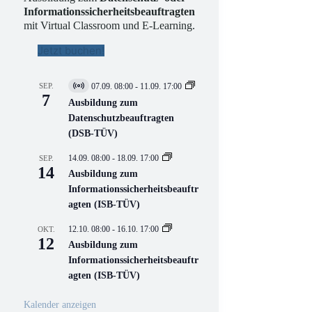
Informationssicherheitsbeauftragten
mit Virtual Classroom und E-Learning.
Jetzt buchen!
SEP.
07.09. 08:00
-
11.09. 17:00
V
7
i
Ausbildung zum
r
Datenschutzbeauftragten
t
(DSB-TÜV)
u
e
l
14.09. 08:00
-
18.09. 17:00
SEP.
l
14
Ausbildung zum
V
Informationssicherheitsbeauftr
e
r
agten (ISB-TÜV)
a
n
12.10. 08:00
-
16.10. 17:00
OKT.
s
12
Ausbildung zum
t
a
Informationssicherheitsbeauftr
l
agten (ISB-TÜV)
t
u
n
Kalender anzeigen