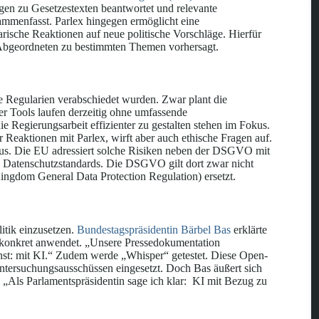
gen zu Gesetzestexten beantwortet und relevante
ammenfasst. Parlex hingegen ermöglicht eine
rische Reaktionen auf neue politische Vorschläge. Hierfür
 Abgeordneten zu bestimmten Themen vorhersagt.
de Regularien verabschiedet wurden. Zwar plant die
r Tools laufen derzeitig ohne umfassende
ie Regierungsarbeit effizienter zu gestalten stehen im Fokus.
r Reaktionen mit Parlex, wirft aber auch ethische Fragen auf.
kus. Die EU adressiert solche Risiken neben der DSGVO mit
ne Datenschutzstandards. Die DSGVO gilt dort zwar nicht
gdom General Data Protection Regulation) ersetzt.
itik einzusetzen.
Bundestagspräsidentin Bärbel Bas
erklärte
z konkret anwendet. „Unsere Pressedokumentation
chst: mit KI.“ Zudem werde „Whisper“ getestet. Diese Open-
tersuchungsausschüssen eingesetzt. Doch Bas äußert sich
„Als Parlamentspräsidentin sage ich klar: KI mit Bezug zu