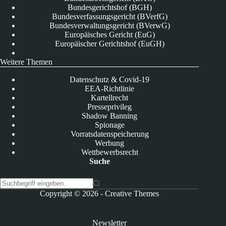
Bundesgerichtshof (BGH)
Bundesverfassungsgericht (BVerfG)
Bundesverwaltungsgericht (BVerwG)
Europäisches Gericht (EuG)
Europäischer Gerichtshof (EuGH)
Weitere Themen
Datenschutz & Covid-19
EEA-Richtlinie
Kartellrecht
Presseprivileg
Shadow Banning
Spionage
Vorratsdatenspeicherung
Werbung
Wettbewerbsrecht
Suche
K
Copyright © 2026 -
Creative Themes
e
i
n
Newsletter