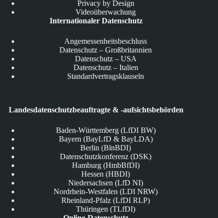
Privacy by Design
Videoüberwachung
Internationaler Datenschutz
Angemessenheitsbeschluss
Datenschutz – Großbritannien
Datenschutz – USA
Datenschutz – Italien
Standardvertragsklauseln
Landesdatenschutzbeauftragte & -aufsichtsbehörden
Baden-Württemberg (LfDI BW)
Bayern (BayLfD & BayLDA)
Berlin (BlnBDI)
Datenschutzkonferenz (DSK)
Hamburg (HmbBfDI)
Hessen (HBDI)
Niedersachsen (LfD NI)
Nordrhein-Westfalen (LDI NRW)
Rheinland-Pfalz (LfDI RLP)
Thüringen (TLfDI)
Online-Datenschutz