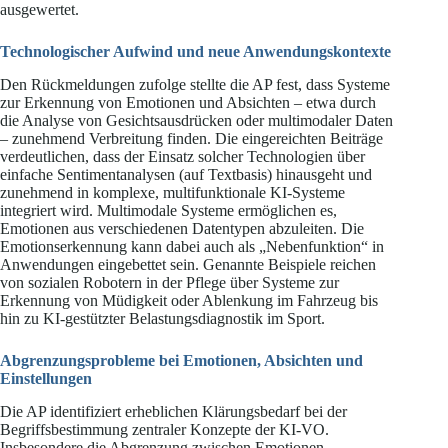
ausgewertet.
Technologischer Aufwind und neue Anwendungskontexte
Den Rückmeldungen zufolge stellte die AP fest, dass Systeme
zur Erkennung von Emotionen und Absichten – etwa durch
die Analyse von Gesichtsausdrücken oder multimodaler Daten
– zunehmend Verbreitung finden. Die eingereichten Beiträge
verdeutlichen, dass der Einsatz solcher Technologien über
einfache Sentimentanalysen (auf Textbasis) hinausgeht und
zunehmend in komplexe, multifunktionale KI-Systeme
integriert wird. Multimodale Systeme ermöglichen es,
Emotionen aus verschiedenen Datentypen abzuleiten. Die
Emotionserkennung kann dabei auch als „Nebenfunktion“ in
Anwendungen eingebettet sein. Genannte Beispiele reichen
von sozialen Robotern in der Pflege über Systeme zur
Erkennung von Müdigkeit oder Ablenkung im Fahrzeug bis
hin zu KI-gestützter Belastungsdiagnostik im Sport.
Abgrenzungsprobleme bei Emotionen, Absichten und
Einstellungen
Die AP identifiziert erheblichen Klärungsbedarf bei der
Begriffsbestimmung zentraler Konzepte der KI-VO.
Insbesondere die Abgrenzung zwischen Emotionen,