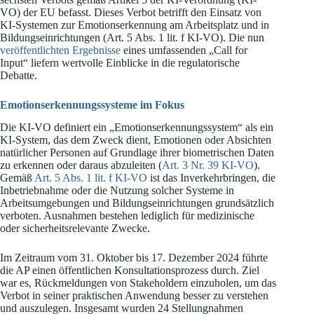
VO) der EU befasst. Dieses Verbot betrifft den Einsatz von
KI-Systemen zur Emotionserkennung am Arbeitsplatz und in
Bildungseinrichtungen (Art. 5 Abs. 1 lit. f KI-VO). Die nun
veröffentlichten Ergebnisse
eines umfassenden „Call for
Input“ liefern wertvolle Einblicke in die regulatorische
Debatte.
Emotionserkennungssysteme im Fokus
Die KI-VO definiert ein „Emotionserkennungssystem“ als ein
KI-System, das dem Zweck dient, Emotionen oder Absichten
natürlicher Personen auf Grundlage ihrer biometrischen Daten
zu erkennen oder daraus abzuleiten (
Art. 3 Nr. 39 KI-VO
).
Gemäß
Art. 5 Abs. 1 lit. f KI-VO
ist das Inverkehrbringen, die
Inbetriebnahme oder die Nutzung solcher Systeme in
Arbeitsumgebungen und Bildungseinrichtungen grundsätzlich
verboten. Ausnahmen bestehen lediglich für medizinische
oder sicherheitsrelevante Zwecke.
Im Zeitraum vom 31. Oktober bis 17. Dezember 2024 führte
die AP einen öffentlichen Konsultationsprozess durch. Ziel
war es, Rückmeldungen von Stakeholdern einzuholen, um das
Verbot in seiner praktischen Anwendung besser zu verstehen
und auszulegen. Insgesamt wurden 24 Stellungnahmen