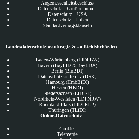
Angemessenheitsbeschluss
Datenschutz – Großbritannien
Datenschutz – USA
Datenschutz – Italien
Standardvertragsklauseln
Landesdatenschutzbeauftragte & -aufsichtsbehörden
Baden-Württemberg (LfDI BW)
Bayern (BayLfD & BayLDA)
Berlin (BlnBDI)
Datenschutzkonferenz (DSK)
Hamburg (HmbBfDI)
Hessen (HBDI)
Niedersachsen (LfD NI)
Nordrhein-Westfalen (LDI NRW)
Rheinland-Pfalz (LfDI RLP)
Thüringen (TLfDI)
Online-Datenschutz
Cookies
Telemetrie