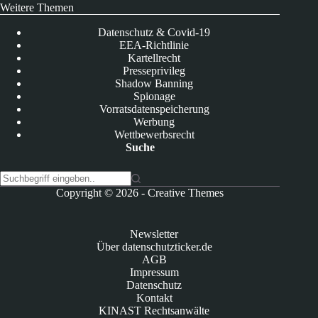
Weitere Themen
Datenschutz & Covid-19
EEA-Richtlinie
Kartellrecht
Presseprivileg
Shadow Banning
Spionage
Vorratsdatenspeicherung
Werbung
Wettbewerbsrecht
Suche
K
Copyright © 2026 -
Creative Themes
e
i
n
Newsletter
e
Über datenschutzticker.de
E
AGB
r
Impressum
g
Datenschutz
e
Kontakt
b
KINAST Rechtsanwälte