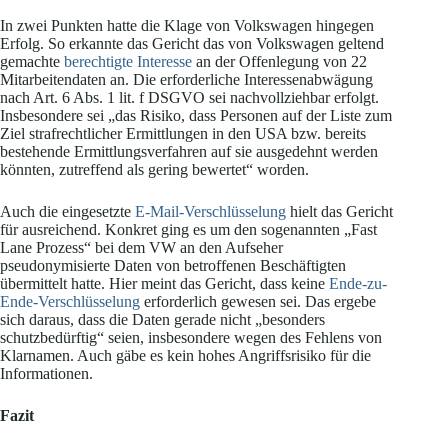
In zwei Punkten hatte die Klage von Volkswagen hingegen
Erfolg. So erkannte das Gericht das von Volkswagen geltend
gemachte
berechtigte Interesse
an der Offenlegung von 22
Mitarbeitendaten an. Die erforderliche Interessenabwägung
nach Art. 6 Abs. 1 lit. f DSGVO sei nachvollziehbar erfolgt.
Insbesondere sei „das Risiko, dass Personen auf der Liste zum
Ziel strafrechtlicher Ermittlungen in den USA bzw. bereits
bestehende Ermittlungsverfahren auf sie ausgedehnt werden
könnten, zutreffend als gering bewertet“ worden.
Auch die eingesetzte
E-Mail-Verschlüsselung
hielt das Gericht
für ausreichend. Konkret ging es um den sogenannten „Fast
Lane Prozess“ bei dem VW an den Aufseher
pseudonymisierte Daten von betroffenen Beschäftigten
übermittelt hatte. Hier meint das Gericht, dass keine
Ende-zu-
Ende-Verschlüsselung
erforderlich gewesen sei. Das ergebe
sich daraus, dass die Daten gerade nicht „besonders
schutzbedürftig“ seien, insbesondere wegen des Fehlens von
Klarnamen. Auch gäbe es kein hohes Angriffsrisiko für die
Informationen.
Fazit