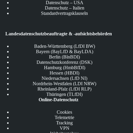
Datenschutz – USA
Datenschutz – Italien
Standardvertragsklauseln
Landesdatenschutzbeauftragte & -aufsichtsbehörden
Baden-Württemberg (LfDI BW)
Bayern (BayLfD & BayLDA)
Berlin (BlnBDI)
Datenschutzkonferenz (DSK)
Hamburg (HmbBfDI)
Hessen (HBDI)
Niedersachsen (LfD NI)
Nordrhein-Westfalen (LDI NRW)
Rheinland-Pfalz (LfDI RLP)
Thüringen (TLfDI)
Online-Datenschutz
Cookies
Telemetrie
Tracking
VPN