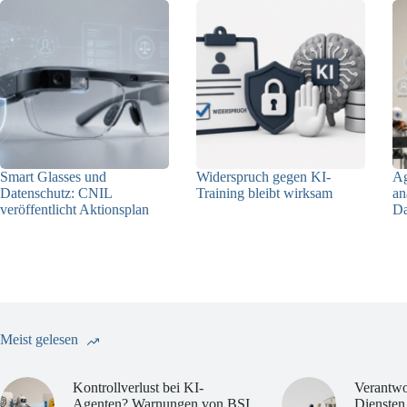
Smart Glasses und
Widerspruch gegen KI-
Ag
Datenschutz: CNIL
Training bleibt wirksam
an
veröffentlicht Aktionsplan
Da
05.08.2026
06.08.2026
Meist gelesen
Kontrollverlust bei KI-
Verantwo
Agenten? Warnungen von BSI
Diensten