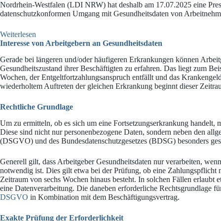
Nordrhein-Westfalen (LDI NRW) hat deshalb am 17.07.2025 eine Pressem
datenschutzkonformen Umgang mit Gesundheitsdaten von Arbeitnehmer
:
Weiterlesen
Umgang
Interesse von Arbeitgebern an Gesundheitsdaten
mit
Gerade bei längeren und/oder häufigeren Erkrankungen können Arbeitg
Gesundheitsdaten
Gesundheitszustand ihrer Beschäftigten zu erfahren. Das liegt zum Bei
von
Wochen, der Entgeltfortzahlungsanspruch entfällt und das Krankengeld 
Arbeitnehmern
wiederholtem Auftreten der gleichen Erkrankung beginnt dieser Zeitrau
Rechtliche Grundlage
Um zu ermitteln, ob es sich um eine Fortsetzungserkrankung handelt,
Diese sind nicht nur personenbezogene Daten, sondern neben den al
(DSGVO) und des Bundesdatenschutzgesetzes (BDSG) besonders ges
Generell gilt, dass Arbeitgeber Gesundheitsdaten nur verarbeiten, wen
notwendig ist. Dies gilt etwa bei der Prüfung, ob eine Zahlungspflich
Zeitraum von sechs Wochen hinaus besteht. In solchen Fällen erlaubt 
eine Datenverarbeitung. Die daneben erforderliche Rechtsgrundlage für
DSGVO
in Kombination mit dem Beschäftigungsvertrag.
Exakte Prüfung der Erforderlichkeit