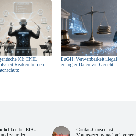
entische KI: CNIL
EuGH: Verwertbarkeit illegal
alysiert Risiken für den
erlangter Daten vor Gericht
tenschutz
04.08.2026
04.08.2026
rtlichkeit bei EfA-
Cookie-Consent ist
 und zentralen
Voraussetzung nachgelagerter