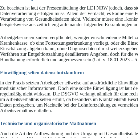
Zu beachten ist laut der Pressemitteilung der LDI NRW jedoch, dass ste
Datenverarbeitung erfolgen muss. Allein der Verdacht, es könne eine F
Verarbeitung von Gesundheitsdaten nicht. Vielmehr müsse eine „konkr
beispielsweise aus zeitlich eng aufeinander folgenden Erkrankungen 
Arbeitgeber seien zudem verpflichtet, weniger einschneidende Mittel z
Krankenkasse, ob eine Fortsetzungserkrankung vorliegt, oder die Einsc
Einschätzung abgeben kann, ohne Diagnosedaten direkt weiterzugeben.
Verfahren zur Entgeltfortzahlung detailliertere Angaben, doch für die
Handhabung erforderlich und angemessen sein (Urt. v. 18.01.2023 – 
Einwilligung selten datenschutzkonform
In der Praxis setzten Arbeitgeber teilweise auf ausdrückliche Einwilli
medizinischer Informationen. Doch eine solche Einwilligung ist laut d
regelmäßig nicht wirksam. Die DSGVO verlangt nämlich für eine rechts
im Arbeitsverhältnis selten erfüllt, da besonders im Krankheitsfall Bes
Daten preisgeben, um Nachteile bei der Lohnfortzahlung zu vermeiden. 
Arbeitsverhältnis entfallen.
Technische und organisatorische Maßnahmen
Auch die Art der Aufbewahrung und der Umgang mit Gesundheitsdate