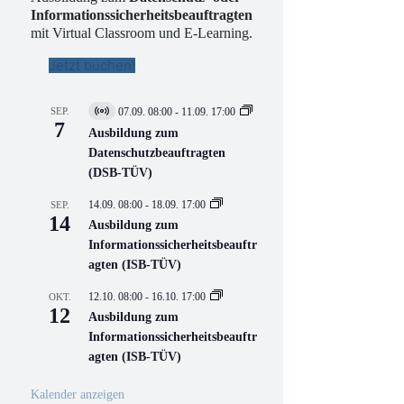
Informationssicherheitsbeauftragten
mit Virtual Classroom und E-Learning.
Jetzt buchen!
SEP.
07.09. 08:00
-
11.09. 17:00
V
7
i
Ausbildung zum
r
Datenschutzbeauftragten
t
(DSB-TÜV)
u
e
l
14.09. 08:00
-
18.09. 17:00
SEP.
l
14
Ausbildung zum
V
Informationssicherheitsbeauftr
e
r
agten (ISB-TÜV)
a
n
12.10. 08:00
-
16.10. 17:00
OKT.
s
12
Ausbildung zum
t
a
Informationssicherheitsbeauftr
l
agten (ISB-TÜV)
t
u
n
Kalender anzeigen