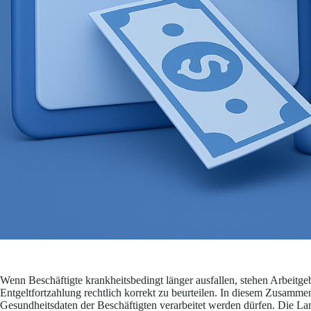
Wenn Beschäftigte krankheitsbedingt länger ausfallen, stehen Arbeitgeb
Entgeltfortzahlung rechtlich korrekt zu beurteilen. In diesem Zusamme
Gesundheitsdaten der Beschäftigten verarbeitet werden dürfen. Die Lan