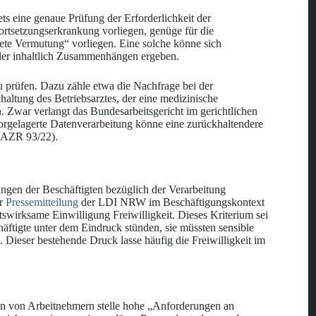
ts eine genaue Prüfung der Erforderlichkeit der
ortsetzungserkrankung vorliegen, genüge für die
ete Vermutung“ vorliegen. Eine solche könne sich
oder inhaltlich Zusammenhängen ergeben.
u prüfen. Dazu zähle etwa die Nachfrage bei der
haltung des Betriebsarztes, der eine medizinische
 Zwar verlangt das Bundesarbeitsgericht im gerichtlichen
 vorgelagerte Datenverarbeitung könne eine zurückhaltendere
5 AZR 93/22).
gungen der Beschäftigten bezüglich der Verarbeitung
er
Pressemitteilung
der LDI NRW im Beschäftigungskontext
wirksame Einwilligung Freiwilligkeit. Dieses Kriterium sei
chäftigte unter dem Eindruck stünden, sie müssten sensible
Dieser bestehende Druck lasse häufig die Freiwilligkeit im
n von Arbeitnehmern stelle hohe „Anforderungen an