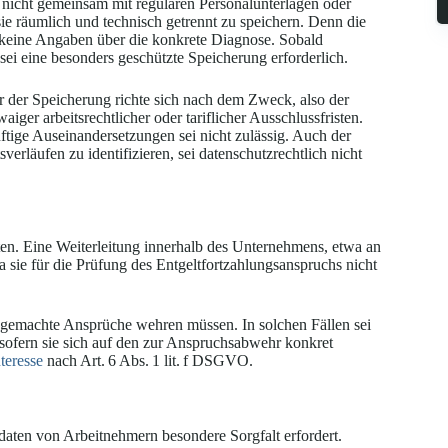
n nicht gemeinsam mit regulären Personalunterlagen oder
ie räumlich und technisch getrennt zu speichern. Denn die
 keine Angaben über die konkrete Diagnose. Sobald
i eine besonders geschützte Speicherung erforderlich.
 der Speicherung richte sich nach dem Zweck, also der
ger arbeitsrechtlicher oder tariflicher Ausschlussfristen.
ige Auseinandersetzungen sei nicht zulässig. Auch der
erläufen zu identifizieren, sei datenschutzrechtlich nicht
ten. Eine Weiterleitung innerhalb des Unternehmens, etwa an
a sie für die Prüfung des Entgeltfortzahlungsanspruchs nicht
gemachte Ansprüche wehren müssen. In solchen Fällen sei
, sofern sie sich auf den zur Anspruchsabwehr konkret
nteresse
nach Art. 6 Abs. 1 lit. f DSGVO.
aten von Arbeitnehmern besondere Sorgfalt erfordert.