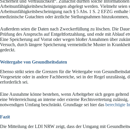
Sicherheit und Vertraulichkeit“. Zunächst dürften solche Informatione
Arbeitsunfähigkeitsbescheinigungen abgelegt werden. Vielmehr seien s
Arbeitsunfähigkeitsbescheinigung nach § 5 Abs. 1 S. 2 EFZG enthalte
medizinische Gutachten oder ärztliche Stellungnahmen hinzukommen, se
Außerdem seien die Daten nach Zweckerfüllung zu löschen. Die Dauer
Prüfung des Anspruchs auf Entgeltfortzahlung, und ende mit Ablauf etwai
Eine Speicherung auf Vorrat oder wegen bloßer Annahmen über zukünft
Versuch, durch längere Speicherung vermeintliche Muster in Krankheitsv
gedeckt.
Weitergabe von Gesundheitsdaten
Ebenso strikt seien die Grenzen für die Weitergabe von Gesundheitsda
Vorgesetzte oder in andere Fachbereiche, sei in der Regel unzulässig, d
erforderlich sei.
Eine Ausnahme könne bestehen, wenn Arbeitgeber sich gegen geltend 
eine Weiterreichung an interne oder externe Rechtsvertretung zulässig
notwendigen Umfang beschränkt. Grundlage sei hier das
berechtigte I
Fazit
Die Mitteilung der LDI NRW zeigt, dass der Umgang mit Gesundheitsd