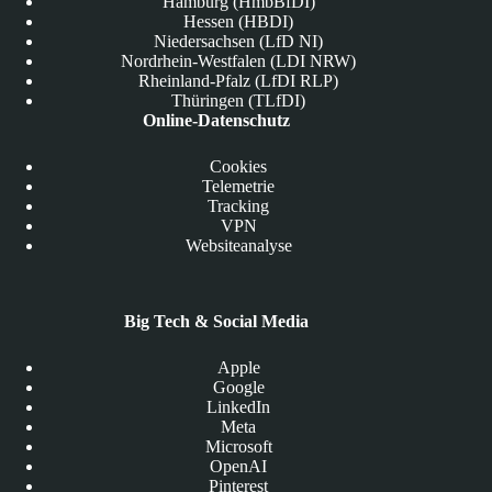
Hamburg (HmbBfDI)
Hessen (HBDI)
Niedersachsen (LfD NI)
Nordrhein-Westfalen (LDI NRW)
Rheinland-Pfalz (LfDI RLP)
Thüringen (TLfDI)
Online-Datenschutz
Cookies
Telemetrie
Tracking
VPN
Websiteanalyse
Big Tech & Social Media
Apple
Google
LinkedIn
Meta
Microsoft
OpenAI
Pinterest