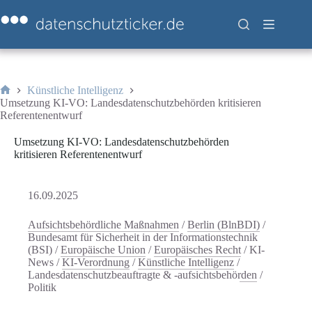
Zum
Inhalt
springen
Künstliche Intelligenz
Start
Umsetzung KI-VO: Landesdatenschutzbehörden kritisieren
Referentenentwurf
Umsetzung KI-VO: Landesdatenschutzbehörden
kritisieren Referentenentwurf
16.09.2025
Aufsichtsbehördliche Maßnahmen
/
Berlin (BlnBDI)
/
Bundesamt für Sicherheit in der Informationstechnik
(BSI)
/
Europäische Union
/
Europäisches Recht
/
KI-
News
/
KI-Verordnung
/
Künstliche Intelligenz
/
Landesdatenschutzbeauftragte & -aufsichtsbehörden
/
Politik