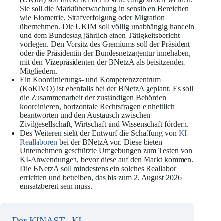
Sie soll die Marktüberwachung in sensiblen Bereichen
wie Biometrie, Strafverfolgung oder Migration
übernehmen. Die UKIM soll völlig unabhängig handeln
und dem Bundestag jährlich einen Tätigkeitsbericht
vorlegen. Den Vorsitz des Gremiums soll der Präsident
oder die Präsidentin der Bundesnetzagentur innehaben,
mit den Vizepräsidenten der BNetzA als beisitzenden
Mitgliedern.
Ein Koordinierungs- und Kompetenzzentrum
(KoKIVO) ist ebenfalls bei der BNetzA geplant. Es soll
die Zusammenarbeit der zuständigen Behörden
koordinieren, horizontale Rechtsfragen einheitlich
beantworten und den Austausch zwischen
Zivilgesellschaft, Wirtschaft und Wissenschaft fördern.
Des Weiteren sieht der Entwurf die Schaffung von
KI-
Reallaboren
bei der BNetzA vor. Diese bieten
Unternehmen geschützte Umgebungen zum Testen von
KI-Anwendungen, bevor diese auf den Markt kommen.
Die BNetzA soll mindestens ein solches Reallabor
errichten und betreiben, das bis zum 2. August 2026
einsatzbereit sein muss.
Der KINAST „KI-