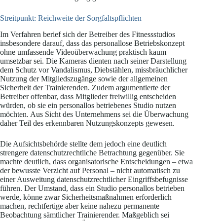
Streitpunkt: Reichweite der Sorgfaltspflichten
Im Verfahren berief sich der Betreiber des Fitnessstudios
insbesondere darauf, dass das personallose Betriebskonzept
ohne umfassende Videoüberwachung praktisch kaum
umsetzbar sei. Die Kameras dienten nach seiner Darstellung
dem Schutz vor Vandalismus, Diebstählen, missbräuchlicher
Nutzung der Mitgliedszugänge sowie der allgemeinen
Sicherheit der Trainierenden. Zudem argumentierte der
Betreiber offenbar, dass Mitglieder freiwillig entscheiden
würden, ob sie ein personallos betriebenes Studio nutzen
möchten. Aus Sicht des Unternehmens sei die Überwachung
daher Teil des erkennbaren Nutzungskonzepts gewesen.
Die Aufsichtsbehörde stellte dem jedoch eine deutlich
strengere datenschutzrechtliche Betrachtung gegenüber. Sie
machte deutlich, dass organisatorische Entscheidungen – etwa
der bewusste Verzicht auf Personal – nicht automatisch zu
einer Ausweitung datenschutzrechtlicher Eingriffsbefugnisse
führen. Der Umstand, dass ein Studio personallos betrieben
werde, könne zwar Sicherheitsmaßnahmen erforderlich
machen, rechtfertige aber keine nahezu permanente
Beobachtung sämtlicher Trainierender. Maßgeblich sei