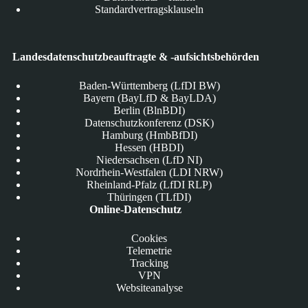
Standardvertragsklauseln
Landesdatenschutzbeauftragte & -aufsichtsbehörden
Baden-Württemberg (LfDI BW)
Bayern (BayLfD & BayLDA)
Berlin (BlnBDI)
Datenschutzkonferenz (DSK)
Hamburg (HmbBfDI)
Hessen (HBDI)
Niedersachsen (LfD NI)
Nordrhein-Westfalen (LDI NRW)
Rheinland-Pfalz (LfDI RLP)
Thüringen (TLfDI)
Online-Datenschutz
Cookies
Telemetrie
Tracking
VPN
Websiteanalyse