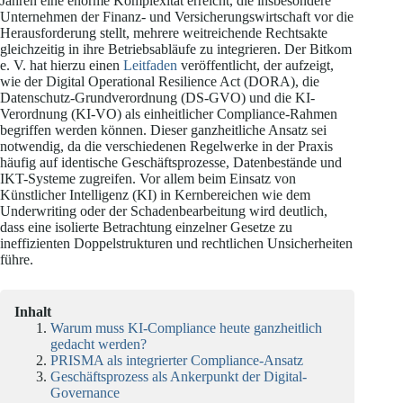
Jahren eine enorme Komplexität erreicht, die insbesondere
Unternehmen der Finanz- und Versicherungswirtschaft vor die
Herausforderung stellt, mehrere weitreichende Rechtsakte
gleichzeitig in ihre Betriebsabläufe zu integrieren. Der Bitkom
e. V. hat hierzu einen
Leitfaden
veröffentlicht, der aufzeigt,
wie der Digital Operational Resilience Act (DORA), die
Datenschutz-Grundverordnung (DS-GVO) und die KI-
Verordnung (KI-VO) als einheitlicher Compliance-Rahmen
begriffen werden können. Dieser ganzheitliche Ansatz sei
notwendig, da die verschiedenen Regelwerke in der Praxis
häufig auf identische Geschäftsprozesse, Datenbestände und
IKT-Systeme zugreifen. Vor allem beim Einsatz von
Künstlicher Intelligenz (KI) in Kernbereichen wie dem
Underwriting oder der Schadenbearbeitung wird deutlich,
dass eine isolierte Betrachtung einzelner Gesetze zu
ineffizienten Doppelstrukturen und rechtlichen Unsicherheiten
führe.
Inhalt
Warum muss KI-Compliance heute ganzheitlich
gedacht werden?
PRISMA als integrierter Compliance-Ansatz
Geschäftsprozess als Ankerpunkt der Digital-
Governance