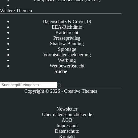
Weitere Themen
Datenschutz & Covid-19
EEA-Richtlinie
Kartellrecht
Presseprivileg
Shadow Banning
Spionage
Vorratsdatenspeicherung
Werbung
Wettbewerbsrecht
Suche
K
Copyright © 2026 -
Creative Themes
e
i
n
Newsletter
e
Über datenschutzticker.de
E
AGB
r
Impressum
g
Datenschutz
e
Kontakt