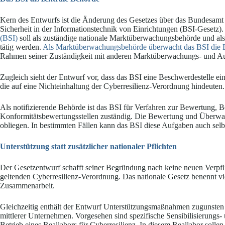
Kern des Entwurfs ist die Änderung des Gesetzes über das Bundesamt f
Sicherheit in der Informationstechnik von Einrichtungen (BSI-Gesetz)
(BSI)
soll als zuständige nationale Marktüberwachungsbehörde und als
tätig werden.
Als Marktüberwachungsbehörde überwacht das BSI die E
Rahmen seiner Zuständigkeit mit anderen Marktüberwachungs- und Au
Zugleich sieht der Entwurf vor, dass das BSI eine Beschwerdestelle ei
die auf eine Nichteinhaltung der Cyberresilienz-Verordnung hindeuten.
Als notifizierende Behörde ist das BSI für Verfahren zur Bewertung,
Konformitätsbewertungsstellen zuständig. Die Bewertung und Überwach
obliegen. In bestimmten Fällen kann das BSI diese Aufgaben auch sel
Unterstützung statt zusätzlicher nationaler Pflichten
Der Gesetzentwurf schafft seiner Begründung nach keine neuen Verpfli
geltenden Cyberresilienz-Verordnung. Das nationale Gesetz benennt vi
Zusammenarbeit.
Gleichzeitig enthält der Entwurf Unterstützungsmaßnahmen zugunsten b
mittlerer Unternehmen. Vorgesehen sind spezifische Sensibilisierung
Betrieb eines Reallabors für Cyberresilienz. In diesem Reallabor solle