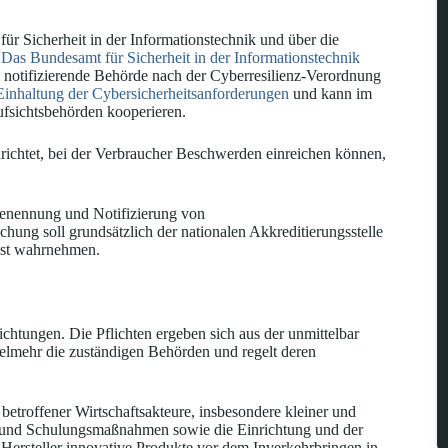
ür Sicherheit in der Informationstechnik und über die
.
Das Bundesamt für Sicherheit in der Informationstechnik
 notifizierende Behörde nach der Cyberresilienz-Verordnung
inhaltung der Cybersicherheitsanforderungen
und kann im
fsichtsbehörden kooperieren.
nrichtet, bei der Verbraucher Beschwerden einreichen können,
 Benennung und Notifizierung von
ung soll grundsätzlich der nationalen Akkreditierungsstelle
bst wahrnehmen.
chtungen. Die Pflichten ergeben sich aus der unmittelbar
elmehr die zuständigen Behörden und regelt deren
etroffener Wirtschaftsakteure, insbesondere kleiner und
s- und Schulungsmaßnahmen sowie die Einrichtung und der
n Hersteller innovative Produkte vor dem Inverkehrbringen in