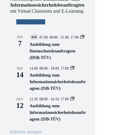
Informationssicherheitsbeauftragten
mit Virtual Classroom und E-Learning.
Jetzt buchen!
SEP.
07.09. 08:00
-
11.09. 17:00
V
7
i
Ausbildung zum
r
Datenschutzbeauftragten
t
(DSB-TÜV)
u
e
l
14.09. 08:00
-
18.09. 17:00
SEP.
l
14
Ausbildung zum
V
Informationssicherheitsbeauftr
e
r
agten (ISB-TÜV)
a
n
12.10. 08:00
-
16.10. 17:00
OKT.
s
12
Ausbildung zum
t
a
Informationssicherheitsbeauftr
l
agten (ISB-TÜV)
t
u
n
Kalender anzeigen