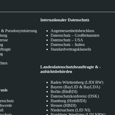
Internationaler Datenschutz
 & Pseudonymisierung
Angemessenheitsbeschluss
itung
Datenschutz – Großbritannien
eresse
Datenschutz – USA
ng
Datenschutz – Italien
ftragte
Standardvertragsklauseln
ng
chten
Landesdatenschutzbeauftragte & -
aufsichtsbehörden
Baden-Württemberg (LfDI BW)
Bayern (BayLfD & BayLDA)
raxis
Berlin (BlnBDI)
Datenschutzkonferenz (DSK)
tenschutz
Hamburg (HmbBfDI)
chwerde
Hessen (HBDI)
all
Niedersachsen (LfD NI)
nschutz
Nordrhein-Westfalen (LDI NRW)