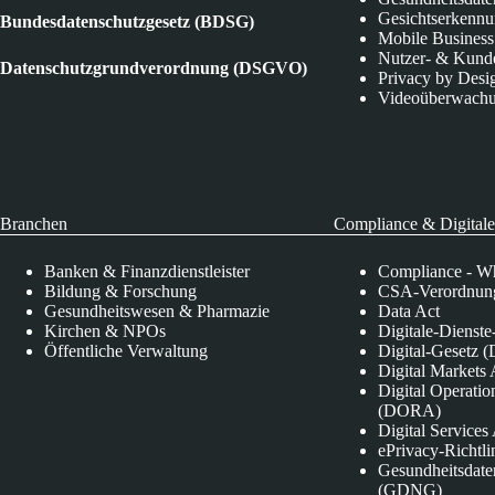
Gesichtserkenn
Bundesdatenschutzgesetz (BDSG)
Mobile Business
Nutzer- & Kund
Datenschutzgrundverordnung (DSGVO)
Privacy by Desi
Videoüberwach
Branchen
Compliance & Digitale
Banken & Finanzdienstleister
Compliance - Wh
Bildung & Forschung
CSA-Verordnung
Gesundheitswesen & Pharmazie
Data Act
Kirchen & NPOs
Digitale-Dienst
Öffentliche Verwaltung
Digital-Gesetz (
Digital Market
Digital Operatio
(DORA)
Digital Service
ePrivacy-Richtli
Gesundheitsdate
(GDNG)