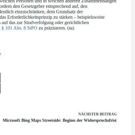
 welchen Personen und in welchen anderen Zusammenhängen
fordern den Gesetzgeber entsprechend auf, den
deutlich einzuschränken, dem Grundsatz der
das Erforderlichkeitsprinzip zu stärken – beispielsweise
auf das zur Strafverfolgung oder gerichtlichen
s
§ 101 Abs. 8 StPO
zu präzisieren. (sa)
e
NÄCHSTER
BEITRAG
Microsoft Bing Maps Streetside: Beginn der Widerspruchsfrist