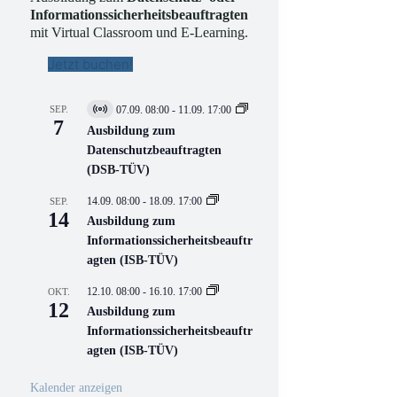
Informationssicherheitsbeauftragten
mit Virtual Classroom und E-Learning.
Jetzt buchen!
SEP.
07.09. 08:00
-
11.09. 17:00
V
7
i
Ausbildung zum
r
Datenschutzbeauftragten
t
(DSB-TÜV)
u
e
l
14.09. 08:00
-
18.09. 17:00
SEP.
l
14
Ausbildung zum
V
Informationssicherheitsbeauftr
e
r
agten (ISB-TÜV)
a
n
12.10. 08:00
-
16.10. 17:00
OKT.
s
12
Ausbildung zum
t
a
Informationssicherheitsbeauftr
l
agten (ISB-TÜV)
t
u
n
Kalender anzeigen