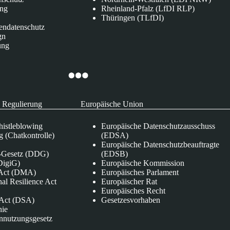
ung
Rheinland-Pfalz (LfDI RLP)
Thüringen (TLfDI)
endatenschutz
gn
ung
 Regulierung
Europäische Union
istleblowing
Europäische Datenschutzausschuss
 (Chatkontrolle)
(EDSA)
Europäische Datenschutzbeauftragte
e-Gesetz (DDG)
(EDSB)
DigiG)
Europäische Kommission
s Act (DMA)
Europäisches Parlament
nal Resilience Act
Europäischer Rat
Europäisches Recht
s Act (DSA)
Gesetzesvorhaben
nie
nnutzungsgesetz