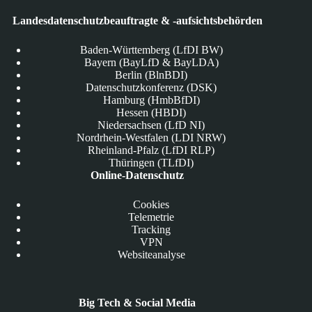
Landesdatenschutzbeauftragte & -aufsichtsbehörden
Baden-Württemberg (LfDI BW)
Bayern (BayLfD & BayLDA)
Berlin (BlnBDI)
Datenschutzkonferenz (DSK)
Hamburg (HmbBfDI)
Hessen (HBDI)
Niedersachsen (LfD NI)
Nordrhein-Westfalen (LDI NRW)
Rheinland-Pfalz (LfDI RLP)
Thüringen (TLfDI)
Online-Datenschutz
Cookies
Telemetrie
Tracking
VPN
Websiteanalyse
Big Tech & Social Media