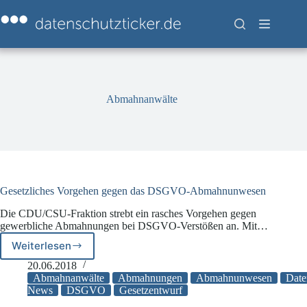
Zum
Inhalt
springen
Abmahnanwälte
Gesetzliches Vorgehen gegen das DSGVO-Abmahnunwesen
Die CDU/CSU-Fraktion strebt ein rasches Vorgehen gegen
gewerbliche Abmahnungen bei DSGVO-Verstößen an. Mit…
Weiterlesen
Gesetzliches
Vorgehen
20.06.2018
gegen
Abmahnanwälte
Abmahnungen
Abmahnunwesen
Date
das
News
DSGVO
Gesetzentwurf
DSGVO-