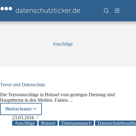
Zum
Inhalt
springen
Anschläge
Terror und Datenschutz
Die Terroranschläge in Brüssel vom gestrigen Dienstag sind
Hauptthema in den Medien. Fakten…
Weiterlesen
Terror
und
23.03.2016
Datenschutz
Anschläge
Brüssel
Datenaustausch
Datenschutzbeauftr