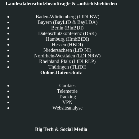
Landesdatenschutzbeauftragte & -aufsichtsbehörden
Baden-Württemberg (LfDI BW)
Bayern (BayLfD & BayLDA)
Berlin (BlnBDI)
Datenschutzkonferenz (DSK)
Hamburg (HmbBfDI)
Hessen (HBDI)
Niedersachsen (LfD NI)
Nordrhein-Westfalen (LDI NRW)
Rheinland-Pfalz (LfDI RLP)
Thüringen (TLfDI)
Online-Datenschutz
Cookies
Telemetrie
Tracking
VPN
Websiteanalyse
Big Tech & Social Media