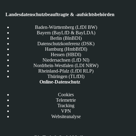
Landesdatenschutzbeauftragte & -aufsichtsbehörden
Baden-Württemberg (LfDI BW)
Bayern (BayLfD & BayLDA)
Berlin (BlnBDI)
Datenschutzkonferenz (DSK)
Hamburg (HmbBfDI)
Hessen (HBDI)
Niedersachsen (LfD NI)
Nordrhein-Westfalen (LDI NRW)
Rheinland-Pfalz (LfDI RLP)
Thüringen (TLfDI)
Online-Datenschutz
Cookies
Telemetrie
Tracking
VPN
Websiteanalyse