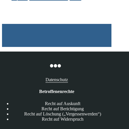
von
US-
Verbraucherschutz-
Organisation
für
gut
befunden
Datenschutz
Betroffenenrechte
Recht auf Auskunft
Recht auf Berichtigung
Recht auf Löschung („Vergessenwerden“)
Recht auf Widerspruch