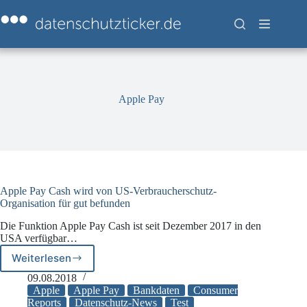
Zum
Inhalt
springen
Apple Pay
Apple Pay Cash wird von US-Verbraucherschutz-
Organisation für gut befunden
Die Funktion Apple Pay Cash ist seit Dezember 2017 in den
USA verfügbar…
Weiterlesen
Apple
Pay
09.08.2018
Cash
Apple
Apple Pay
Bankdaten
Consumer
wird
Reports
Datenschutz-News
Test