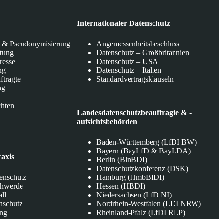
Internationaler Datenschutz
 & Pseudonymisierung
Angemessenheitsbeschluss
itung
Datenschutz – Großbritannien
eresse
Datenschutz – USA
ng
Datenschutz – Italien
ftragte
Standardvertragsklauseln
ng
chten
Landesdatenschutzbeauftragte & -
aufsichtsbehörden
Baden-Württemberg (LfDI BW)
Bayern (BayLfD & BayLDA)
raxis
Berlin (BlnBDI)
Datenschutzkonferenz (DSK)
tenschutz
Hamburg (HmbBfDI)
chwerde
Hessen (HBDI)
all
Niedersachsen (LfD NI)
nschutz
Nordrhein-Westfalen (LDI NRW)
ung
Rheinland-Pfalz (LfDI RLP)