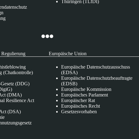
Thüringen (TLfDI)
endatenschutz
gn
ung
 Regulierung
Europäische Union
istleblowing
Europäische Datenschutzausschuss
 (Chatkontrolle)
(EDSA)
Europäische Datenschutzbeauftragte
e-Gesetz (DDG)
(EDSB)
DigiG)
Europäische Kommission
s Act (DMA)
Europäisches Parlament
nal Resilience Act
Europäischer Rat
Europäisches Recht
s Act (DSA)
Gesetzesvorhaben
nie
nnutzungsgesetz