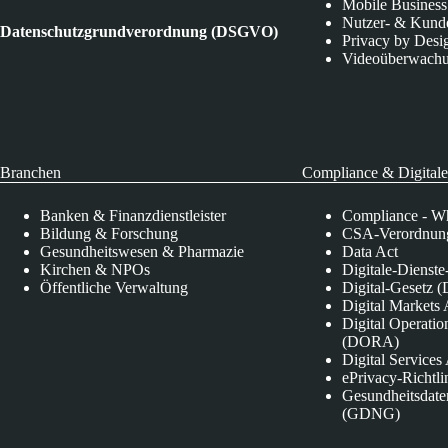
Mobile Business
Nutzer- & Kund
Datenschutzgrundverordnung (DSGVO)
Privacy by Desi
Videoüberwach
Branchen
Compliance & Digitale
Banken & Finanzdienstleister
Compliance - Wh
Bildung & Forschung
CSA-Verordnung
Gesundheitswesen & Pharmazie
Data Act
Kirchen & NPOs
Digitale-Dienst
Öffentliche Verwaltung
Digital-Gesetz (
Digital Market
Digital Operatio
(DORA)
Digital Service
ePrivacy-Richtli
Gesundheitsdate
(GDNG)