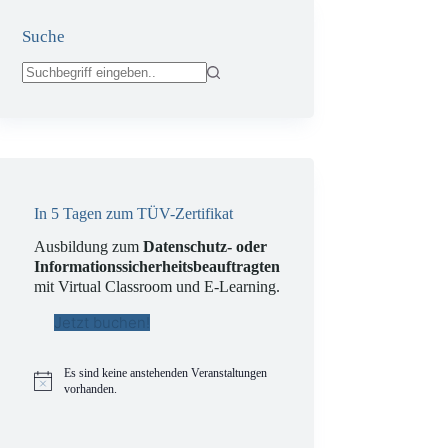
Suche
Keine
Ergebnisse
In 5 Tagen zum TÜV-Zertifikat
Ausbildung zum
Datenschutz- oder
Informationssicherheitsbeauftragten
mit Virtual Classroom und E-Learning.
Jetzt buchen!
Es sind keine anstehenden Veranstaltungen
H
vorhanden.
i
n
w