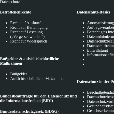
Datenschutz
Betroffenenrechte
Datenschutz-Basics
Recht auf Auskunft
Anonymisierung
Recht auf Berichtigung
Auftragsverarbe
Recht auf Löschung
Berechtigtes Int
(„Vergessenwerden“)
Datenminimieru
Recht auf Widerspruch
Datenschutzbeau
Datenverarbeitu
Einwilligung
Informationspfli
Bußgelder & aufsichtsbehördliche
Maßnahmen
Bußgelder
Aufsichtsbehördliche Maßnahmen
Datenschutz in der P
Beschäftigtenda
Bundesbeauftragte für den Datenschutz und
Datenschutzbes
die Informationsfreiheit (BfDI)
Datenschutzvorf
Gesundheitsdate
Gesichtserkenn
Bundesdatenschutzgesetz (BDSG)