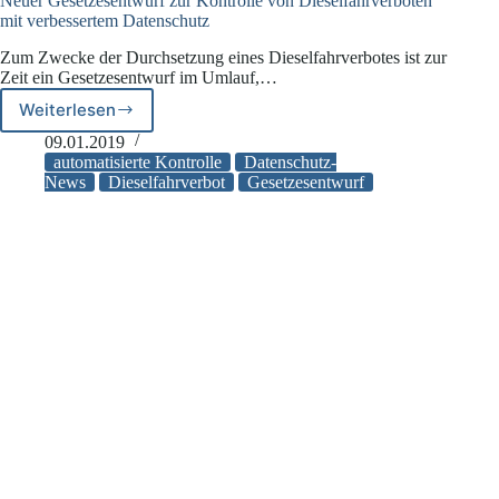
Neuer Gesetzesentwurf zur Kontrolle von Dieselfahrverboten
mit verbessertem Datenschutz
Zum Zwecke der Durchsetzung eines Dieselfahrverbotes ist zur
Zeit ein Gesetzesentwurf im Umlauf,…
Weiterlesen
Neuer
Gesetzesentwurf
09.01.2019
zur
automatisierte Kontrolle
Datenschutz-
Kontrolle
News
Dieselfahrverbot
Gesetzesentwurf
von
Dieselfahrverboten
mit
verbessertem
Datenschutz