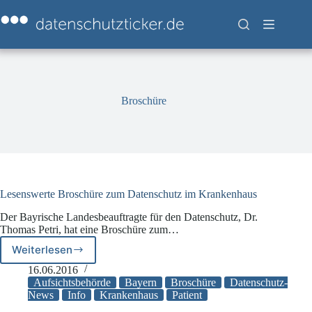
Zum
Inhalt
springen
Broschüre
Lesenswerte Broschüre zum Datenschutz im Krankenhaus
Der Bayrische Landesbeauftragte für den Datenschutz, Dr.
Thomas Petri, hat eine Broschüre zum…
Weiterlesen
Lesenswerte
Broschüre
16.06.2016
zum
Aufsichtsbehörde
Bayern
Broschüre
Datenschutz-
Datenschutz
News
Info
Krankenhaus
Patient
im