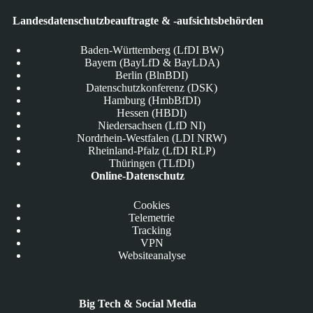
Landesdatenschutzbeauftragte & -aufsichtsbehörden
Baden-Württemberg (LfDI BW)
Bayern (BayLfD & BayLDA)
Berlin (BlnBDI)
Datenschutzkonferenz (DSK)
Hamburg (HmbBfDI)
Hessen (HBDI)
Niedersachsen (LfD NI)
Nordrhein-Westfalen (LDI NRW)
Rheinland-Pfalz (LfDI RLP)
Thüringen (TLfDI)
Online-Datenschutz
Cookies
Telemetrie
Tracking
VPN
Websiteanalyse
Big Tech & Social Media