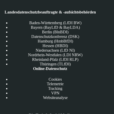
Landesdatenschutzbeauftragte & -aufsichtsbehörden
Baden-Württemberg (LfDI BW)
Bayern (BayLfD & BayLDA)
Berlin (BlnBDI)
Datenschutzkonferenz (DSK)
Hamburg (HmbBfDI)
Hessen (HBDI)
Niedersachsen (LfD NI)
Nordrhein-Westfalen (LDI NRW)
Rheinland-Pfalz (LfDI RLP)
Thüringen (TLfDI)
Online-Datenschutz
Cookies
Telemetrie
Tracking
VPN
Websiteanalyse