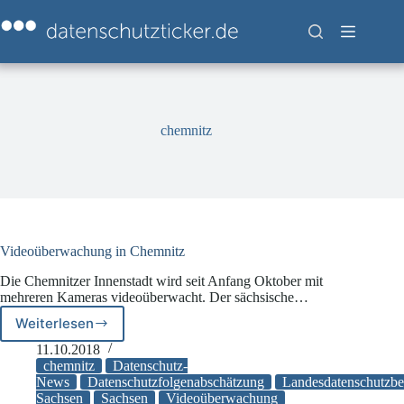
Zum
Inhalt
springen
chemnitz
Videoüberwachung in Chemnitz
Die Chemnitzer Innenstadt wird seit Anfang Oktober mit
mehreren Kameras videoüberwacht. Der sächsische…
Weiterlesen
Videoüberwachung
in
11.10.2018
Chemnitz
chemnitz
Datenschutz-
News
Datenschutzfolgenabschätzung
Landesdatenschutzbea
Sachsen
Sachsen
Videoüberwachung