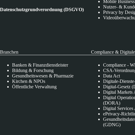
Mobile Business
Nutzer- & Kund
Datenschutzgrundverordnung (DSGVO)
Privacy by Desi
Videoüberwach
Branchen
Compliance & Digitale
Banken & Finanzdienstleister
Compliance - Wh
Bildung & Forschung
CSA-Verordnung
Gesundheitswesen & Pharmazie
Data Act
Kirchen & NPOs
Digitale-Dienst
Öffentliche Verwaltung
Digital-Gesetz (
Digital Market
Digital Operatio
(DORA)
Digital Service
ePrivacy-Richtli
Gesundheitsdate
(GDNG)