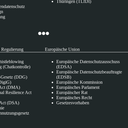
Thüringen (TLfDI)
endatenschutz
gn
ung
 Regulierung
Europäische Union
istleblowing
Europäische Datenschutzausschuss
 (Chatkontrolle)
(EDSA)
Europäische Datenschutzbeauftragte
e-Gesetz (DDG)
(EDSB)
DigiG)
Europäische Kommission
s Act (DMA)
Europäisches Parlament
nal Resilience Act
Europäischer Rat
Europäisches Recht
s Act (DSA)
Gesetzesvorhaben
nie
nnutzungsgesetz