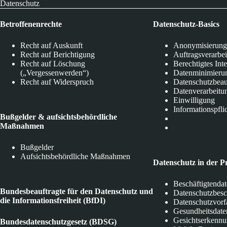
Datenschutz
Betroffenenrechte
Datenschutz-Basics
Recht auf Auskunft
Anonymisierung
Recht auf Berichtigung
Auftragsverarbe
Recht auf Löschung
Berechtigtes Int
(„Vergessenwerden“)
Datenminimieru
Recht auf Widerspruch
Datenschutzbeau
Datenverarbeitu
Einwilligung
Informationspfli
Bußgelder & aufsichtsbehördliche
Maßnahmen
Bußgelder
Aufsichtsbehördliche Maßnahmen
Datenschutz in der P
Beschäftigtenda
Bundesbeauftragte für den Datenschutz und
Datenschutzbes
die Informationsfreiheit (BfDI)
Datenschutzvorf
Gesundheitsdate
Gesichtserkenn
Bundesdatenschutzgesetz (BDSG)