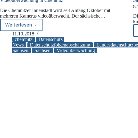
Videoüberwachung in Chemnitz
Sa
ge
Die Chemnitzer Innenstadt wird seit Anfang Oktober mit
mehreren Kameras videoüberwacht. Der sächsische…
Di
kü
Weiterlesen
Videoüberwachung
in
11.10.2018
Chemnitz
chemnitz
Datenschutz-
News
Datenschutzfolgenabschätzung
Landesdatenschutzbea
Sachsen
Sachsen
Videoüberwachung