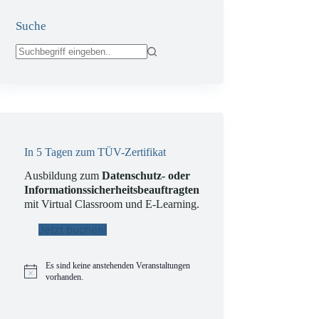
Suche
Keine
Ergebnisse
In 5 Tagen zum TÜV-Zertifikat
Ausbildung zum
Datenschutz- oder
Informationssicherheitsbeauftragten
mit Virtual Classroom und E-Learning.
Jetzt buchen!
Es sind keine anstehenden Veranstaltungen
H
vorhanden.
i
n
w