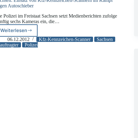
chsen: Einsatz von Kfz-Kennzeichen-Scannern im Kampf
gen Autoschieber
e Polizei im Freistaat Sachsen setzt Medienberichten zufolge
nftig sechs Kameras ein, die…
Weiterlesen
Sachsen:
Einsatz
06.12.2012
Kfz-Kennzeichen-Scanner
Sachsen
von
uftragter
Polizei
Kfz-
Kennzeichen-
Scannern
im
Kampf
gegen
Autoschieber