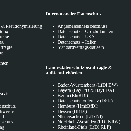
Internationaler Datenschutz
 & Pseudonymisierung
Angemessenheitsbeschluss
itung
Datenschutz – Großbritannien
eresse
Datenschutz – USA
ng
Datenschutz – Italien
ftragte
Standardvertragsklauseln
ng
chten
Landesdatenschutzbeauftragte & -
aufsichtsbehörden
Baden-Württemberg (LfDI BW)
Bayern (BayLfD & BayLDA)
raxis
Berlin (BlnBDI)
Datenschutzkonferenz (DSK)
tenschutz
Hamburg (HmbBfDI)
chwerde
Hessen (HBDI)
all
Niedersachsen (LfD NI)
nschutz
Nordrhein-Westfalen (LDI NRW)
ung
Rheinland-Pfalz (LfDI RLP)