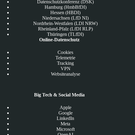
Datenschutzkonferenz (DSK)
Hamburg (HmbBfDI)
Hessen (HBDI)
Niedersachsen (LfD NI)
Nordrhein-Westfalen (LDI NRW)
Rheinland-Pfalz (LfDI RLP)
Thüringen (TLfDI)
Online-Datenschutz
Cookies
Telemetrie
Tracking
VPN
Websiteanalyse
Big Tech & Social Media
Apple
Google
LinkedIn
Meta
Microsoft
OpenAI