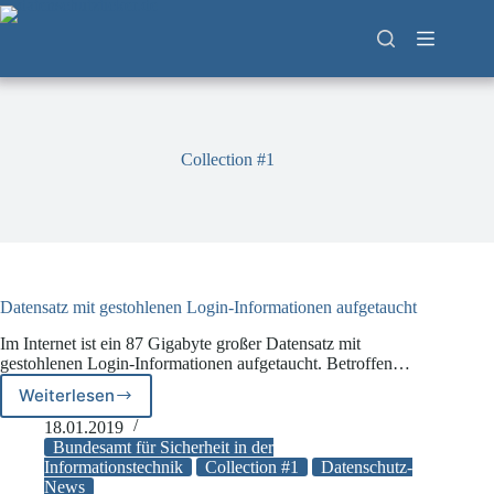
Zum
Inhalt
springen
Collection #1
Datensatz mit gestohlenen Login-Informationen aufgetaucht
Im Internet ist ein 87 Gigabyte großer Datensatz mit
gestohlenen Login-Informationen aufgetaucht. Betroffen…
Weiterlesen
Datensatz
mit
18.01.2019
gestohlenen
Bundesamt für Sicherheit in der
Login-
Informationstechnik
Collection #1
Datenschutz-
News
Informationen