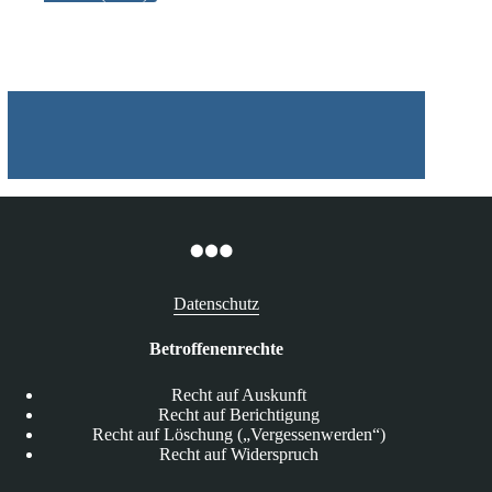
40
Terabyte
an
Daten
erbeutet
Datenschutz
Betroffenenrechte
Recht auf Auskunft
Recht auf Berichtigung
Recht auf Löschung („Vergessenwerden“)
Recht auf Widerspruch