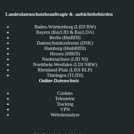
Landesdatenschutzbeauftragte & -aufsichtsbehörden
Baden-Württemberg (LfDI BW)
Bayern (BayLfD & BayLDA)
Berlin (BlnBDI)
Datenschutzkonferenz (DSK)
Hamburg (HmbBfDI)
Hessen (HBDI)
Niedersachsen (LfD NI)
Nordrhein-Westfalen (LDI NRW)
Rheinland-Pfalz (LfDI RLP)
Thüringen (TLfDI)
Online-Datenschutz
Cookies
Telemetrie
Tracking
VPN
Websiteanalyse