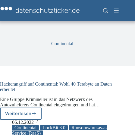
Zum
Inhalt
springen
Continental
Hackerangriff auf Continental: Wohl 40 Terabyte an Daten
erbeutet
Eine Gruppe Krimineller ist in das Netzwerk des
Autozulieferers Continental eingedrungen und hat…
Weiterlesen
Hackerangriff
auf
06.12.2022
Continental:
Continental
LockBit 3.0
Ransomware-as-a-
Wohl
Service (RaaS)