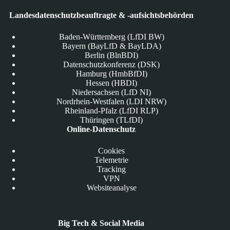
Landesdatenschutzbeauftragte & -aufsichtsbehörden
Baden-Württemberg (LfDI BW)
Bayern (BayLfD & BayLDA)
Berlin (BlnBDI)
Datenschutzkonferenz (DSK)
Hamburg (HmbBfDI)
Hessen (HBDI)
Niedersachsen (LfD NI)
Nordrhein-Westfalen (LDI NRW)
Rheinland-Pfalz (LfDI RLP)
Thüringen (TLfDI)
Online-Datenschutz
Cookies
Telemetrie
Tracking
VPN
Websiteanalyse
Big Tech & Social Media