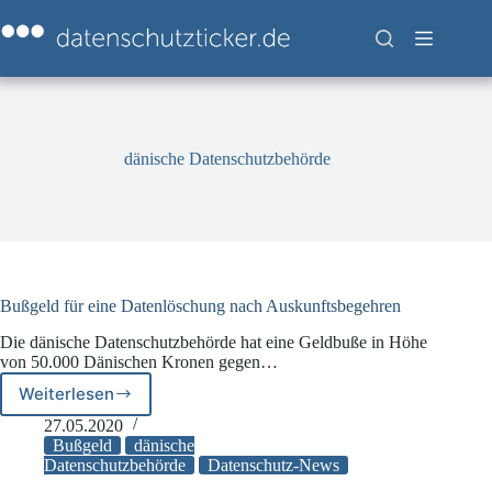
Zum
Inhalt
springen
dänische Datenschutzbehörde
Bußgeld für eine Datenlöschung nach Auskunftsbegehren
Die dänische Datenschutzbehörde hat eine Geldbuße in Höhe
von 50.000 Dänischen Kronen gegen…
Weiterlesen
Bußgeld
für
27.05.2020
eine
Bußgeld
dänische
Datenlöschung
Datenschutzbehörde
Datenschutz-News
nach