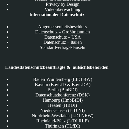
Privacy by Design
Videoüberwachung
Internationaler Datenschutz
Angemessenheitsbeschluss
Datenschutz – Großbritannien
Datenschutz – USA
Datenschutz – Italien
Standardvertragsklauseln
Landesdatenschutzbeauftragte & -aufsichtsbehörden
Baden-Württemberg (LfDI BW)
Bayern (BayLfD & BayLDA)
Berlin (BlnBDI)
Datenschutzkonferenz (DSK)
Hamburg (HmbBfDI)
Hessen (HBDI)
Niedersachsen (LfD NI)
Nordrhein-Westfalen (LDI NRW)
Rheinland-Pfalz (LfDI RLP)
Thüringen (TLfDI)