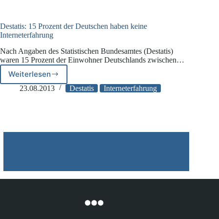
archivierten
Rechnung
Destatis: 15 Prozent der Deutschen haben keine
Interneterfahrung
Nach Angaben des Statistischen Bundesamtes (Destatis)
waren 15 Prozent der Einwohner Deutschlands zwischen…
Weiterlesen
Destatis:
15
23.08.2013
Destatis
Interneterfahrung
Prozent
der
Deutschen
haben
keine
Interneterfahrung