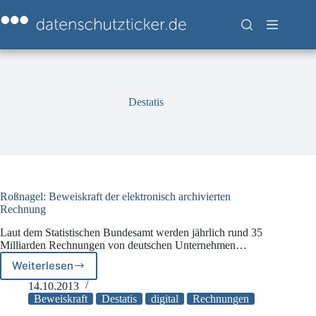
Zum
Inhalt
springen
Destatis
Roßnagel: Beweiskraft der elektronisch archivierten
Rechnung
Laut dem Statistischen Bundesamt werden jährlich rund 35
Milliarden Rechnungen von deutschen Unternehmen…
Weiterlesen
Roßnagel:
Beweiskraft
14.10.2013
der
Beweiskraft
Destatis
digital
Rechnungen
elektronisch