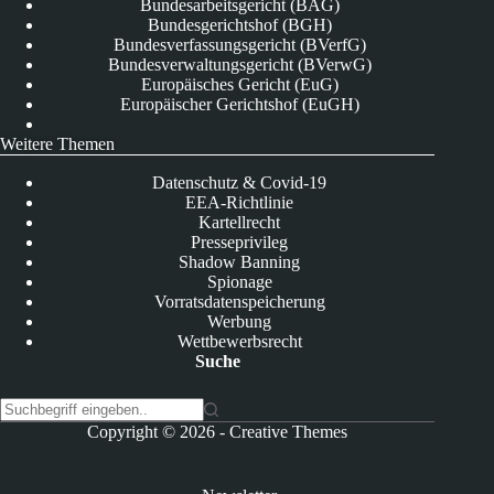
Bundesarbeitsgericht (BAG)
Bundesgerichtshof (BGH)
Bundesverfassungsgericht (BVerfG)
Bundesverwaltungsgericht (BVerwG)
Europäisches Gericht (EuG)
Europäischer Gerichtshof (EuGH)
Weitere Themen
Datenschutz & Covid-19
EEA-Richtlinie
Kartellrecht
Presseprivileg
Shadow Banning
Spionage
Vorratsdatenspeicherung
Werbung
Wettbewerbsrecht
Suche
K
Copyright © 2026 -
Creative Themes
e
i
n