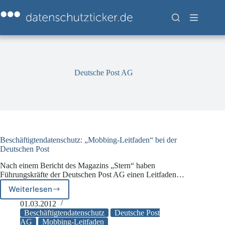
Zum
Inhalt
springen
Deutsche Post AG
Beschäftigtendatenschutz: „Mobbing-Leitfaden“ bei der
Deutschen Post
Nach einem Bericht des Magazins „Stern“ haben
Führungskräfte der Deutschen Post AG einen Leitfaden…
Weiterlesen
Beschäftigtendatenschutz:
„Mobbing-
01.03.2012
Leitfaden“
Beschäftigtendatenschutz
Deutsche Post
bei
AG
Mobbing-Leitfaden