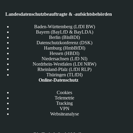
Landesdatenschutzbeauftragte & -aufsichtsbehörden
Baden-Württemberg (LfDI BW)
Bayern (BayLfD & BayLDA)
Berlin (BlnBDI)
Datenschutzkonferenz (DSK)
Hamburg (HmbBfDI)
Hessen (HBDI)
Niedersachsen (LfD NI)
Nordrhein-Westfalen (LDI NRW)
Rheinland-Pfalz (LfDI RLP)
Thüringen (TLfDI)
Online-Datenschutz
Cookies
Telemetrie
Tracking
VPN
Websiteanalyse