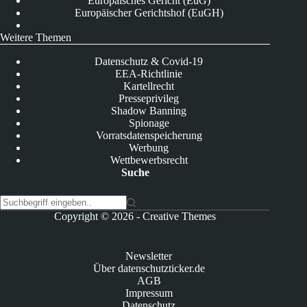
Europäisches Gericht (EuG)
Europäischer Gerichtshof (EuGH)
Weitere Themen
Datenschutz & Covid-19
EEA-Richtlinie
Kartellrecht
Presseprivileg
Shadow Banning
Spionage
Vorratsdatenspeicherung
Werbung
Wettbewerbsrecht
Suche
K
Copyright © 2026 -
Creative Themes
e
i
n
Newsletter
e
Über datenschutzticker.de
E
AGB
r
Impressum
g
Datenschutz