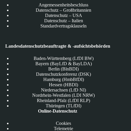
Angemessenheitsbeschluss
Datenschutz – Großbritannien
Datenschutz – USA
Datenschutz – Italien
Standardvertragsklauseln
Landesdatenschutzbeauftragte & -aufsichtsbehörden
Baden-Württemberg (LfDI BW)
Bayern (BayLfD & BayLDA)
Berlin (BlnBDI)
Datenschutzkonferenz (DSK)
Hamburg (HmbBfDI)
Hessen (HBDI)
Niedersachsen (LfD NI)
Nordrhein-Westfalen (LDI NRW)
Rheinland-Pfalz (LfDI RLP)
Thüringen (TLfDI)
Online-Datenschutz
Cookies
Telemetrie