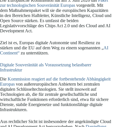
Die Europäische Kommission hat am 3. Juni 2026 das
Paket
zur technologischen Souveränität Europas
vorgestellt. Mit
dem Maßnahmenpaket will sie die europäischen Kapazitäten
in den Bereichen Halbleiter, Künstliche Intelligenz, Cloud und
Open Source stärken. Es umfasst die beiden
Legislativvorschläge des Chips Act 2.0 und des Cloud and AI
Development Act.
Ziel ist es, Europas digitale Autonomie und Resilienz zu
stärken und die EU auf dem Weg zu einem sogenannten „
AI
Continent“
zu unterstützen.
Digitale Souveränität als Voraussetzung belastbarer
Infrastruktur
Die
Kommission reagiert auf die fortbestehende Abhängigkeit
Europas
von außereuropäischen Anbietern bei zentralen
digitalen Schlüsseltechnologien. Sie stellt insoweit auf
Technologien ab, die für zentrale gesellschaftliche und
wirtschaftliche Funktionen erforderlich sind, etwa für sichere
Dienste, stabile Energienetze und funktionsfähige digitale
Infrastrukturen.
Aus rechtlicher Sicht ist insbesondere der angekündigte Cloud
and AI Development Act hervorzuheben. Nach
Darstellung