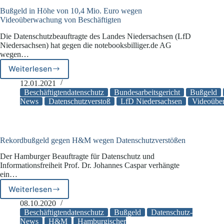
Bußgeld in Höhe von 10,4 Mio. Euro wegen
Videoüberwachung von Beschäftigten
Die Datenschutzbeauftragte des Landes Niedersachsen (LfD
Niedersachsen) hat gegen die notebooksbilliger.de AG
wegen…
Weiterlesen
Bußgeld
in
12.01.2021
Höhe
Beschäftigtendatenschutz
Bundesarbeitsgericht
Bußgeld
von
News
Datenschutzverstoß
LfD Niedersachsen
Videoübe
10,4
Mio.
Euro
wegen
Rekordbußgeld gegen H&M wegen Datenschutzverstößen
Videoüberwachung
Der Hamburger Beauftragte für Datenschutz und
von
Informationsfreiheit Prof. Dr. Johannes Caspar verhängte
Beschäftigten
ein…
Weiterlesen
Rekordbußgeld
gegen
08.10.2020
H&M
Beschäftigtendatenschutz
Bußgeld
Datenschutz-
wegen
News
H&M
Hamburgischer