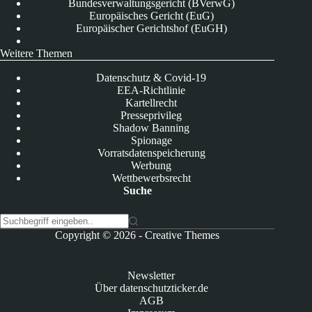
Bundesverwaltungsgericht (BVerwG)
Europäisches Gericht (EuG)
Europäischer Gerichtshof (EuGH)
Weitere Themen
Datenschutz & Covid-19
EEA-Richtlinie
Kartellrecht
Presseprivileg
Shadow Banning
Spionage
Vorratsdatenspeicherung
Werbung
Wettbewerbsrecht
Suche
K
Copyright © 2026 -
Creative Themes
e
i
n
Newsletter
e
Über datenschutzticker.de
E
AGB
r