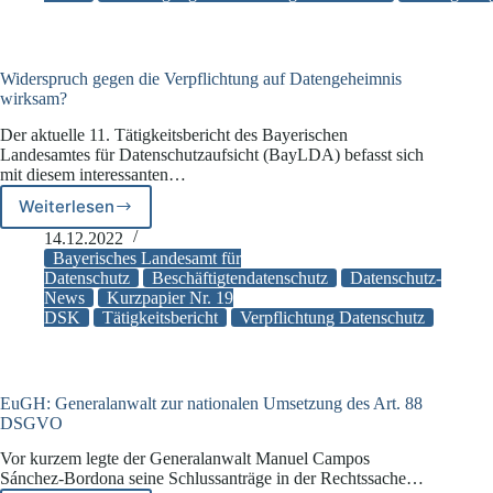
Widerspruch gegen die Verpflichtung auf Datengeheimnis
wirksam?
Der aktuelle 11. Tätigkeitsbericht des Bayerischen
Landesamtes für Datenschutzaufsicht (BayLDA) befasst sich
mit diesem interessanten…
Weiterlesen
Widerspruch
gegen
14.12.2022
die
Bayerisches Landesamt für
Verpflichtung
Datenschutz
Beschäftigtendatenschutz
Datenschutz-
News
Kurzpapier Nr. 19
auf
DSK
Tätigkeitsbericht
Verpflichtung Datenschutz
Datengeheimnis
wirksam?
EuGH: Generalanwalt zur nationalen Umsetzung des Art. 88
DSGVO
Vor kurzem legte der Generalanwalt Manuel Campos
Sánchez-Bordona seine Schlussanträge in der Rechtssache…