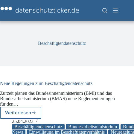
Zum
Inhalt
springen
Beschäftigtendatenschutz
Neue Regelungen zum Beschäftigtendatenschutz
Zurzeit planen das Bundesinnenministerium (BMI) und das
Bundesarbeitsministerium (BMAS) neue Reglementierungen
für den…
Weiterlesen
Neue
Regelungen
25.04.2023
zum
Beschäftigtendatenschutz
Bundesarbeitsministerium
Bunde
Beschäftigtendatenschutz
News
Einwilligung im Beschäftigtenverhältnis
Neuregelun