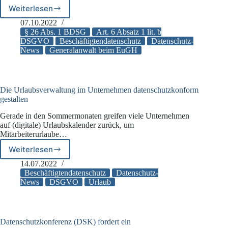
Weiterlesen
EuGH:
Generalanwalt
07.10.2022
zur
§ 26 Abs. 1 BDSG
Art. 6 Absatz 1 lit. b
nationalen
DSGVO
Beschäftigtendatenschutz
Datenschutz-
News
Generalanwalt beim EuGH
Umsetzung
des
Art.
88
DSGVO
Die Urlaubsverwaltung im Unternehmen datenschutzkonform
gestalten
Gerade in den Sommermonaten greifen viele Unternehmen
auf (digitale) Urlaubskalender zurück, um
Mitarbeiterurlaube…
Weiterlesen
Die
Urlaubsverwaltung
14.07.2022
im
Beschäftigtendatenschutz
Datenschutz-
Unternehmen
News
DSGVO
Urlaub
datenschutzkonform
gestalten
Datenschutzkonferenz (DSK) fordert ein