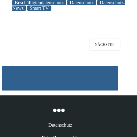
Tätigkeitsberichts
Beschäftigtendatenschutz
Datenschutz
Datenschutz-
des
News
Smart TV
Bayerischen
Landesamtes
für
Datenschutzaufsicht
NÄCHSTE
Datenschutz