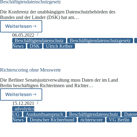
Beschäftigtendatenschutzgesetz
Die Konferenz der unabhängigen Datenschutzbehörden des
Bundes und der Länder (DSK) hat am…
Weiterlesen
Datenschutzkonferenz
(DSK)
06.05.2022
fordert
Beschäftigtendatenschutz
Beschäftigtendatenschutzgesetz
ein
News
DSK
Ulrich Kelber
Beschäftigtendatenschutzgesetz
Richterscoring ohne Messwerte
Die Berliner Senatsjustizverwaltung muss Daten der im Land
Berlin beschäftigten Richterinnen und Richter…
Weiterlesen
Richterscoring
ohne
15.12.2021
Messwerte
advolytics
UG
Auskunftsanspruch
Beschäftigtendatenschutz
Datens
News
Deutscher Richterbund
richterscore
VG Berlin