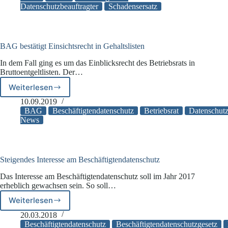
Datenschutzbeauftragter
Schadensersatz
Datenschutzverstößen
BAG bestätigt Einsichtsrecht in Gehaltslisten
In dem Fall ging es um das Einblicksrecht des Betriebsrats in
Bruttoentgeltlisten. Der…
Weiterlesen
BAG
bestätigt
10.09.2019
Einsichtsrecht
BAG
Beschäftigtendatenschutz
Betriebsrat
Datenschutz
in
News
Gehaltslisten
Steigendes Interesse am Beschäftigtendatenschutz
Das Interesse am Beschäftigtendatenschutz soll im Jahr 2017
erheblich gewachsen sein. So soll…
Weiterlesen
Steigendes
Interesse
20.03.2018
am
Beschäftigtendatenschutz
Beschäftigtendatenschutzgesetz