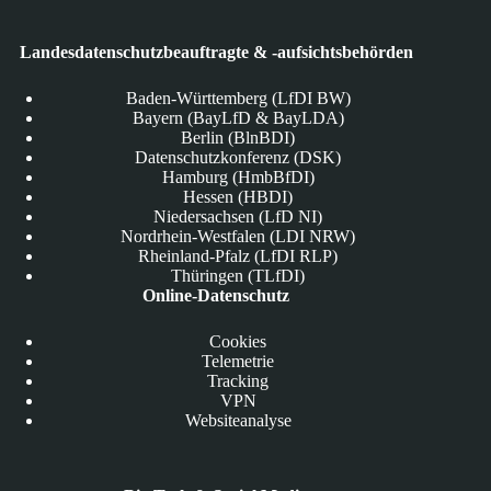
Landesdatenschutzbeauftragte & -aufsichtsbehörden
Baden-Württemberg (LfDI BW)
Bayern (BayLfD & BayLDA)
Berlin (BlnBDI)
Datenschutzkonferenz (DSK)
Hamburg (HmbBfDI)
Hessen (HBDI)
Niedersachsen (LfD NI)
Nordrhein-Westfalen (LDI NRW)
Rheinland-Pfalz (LfDI RLP)
Thüringen (TLfDI)
Online-Datenschutz
Cookies
Telemetrie
Tracking
VPN
Websiteanalyse