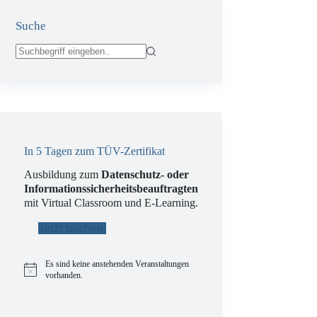
Suche
Keine
Ergebnisse
In 5 Tagen zum TÜV-Zertifikat
Ausbildung zum
Datenschutz- oder
Informationssicherheitsbeauftragten
mit Virtual Classroom und E-Learning.
Jetzt buchen!
Es sind keine anstehenden Veranstaltungen
H
vorhanden.
i
n
w
tenübermittlung
Datenübermittlung