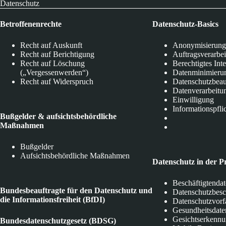
Datenschutz
Betroffenenrechte
Datenschutz-Basics
Recht auf Auskunft
Anonymisierung
Recht auf Berichtigung
Auftragsverarbe
Recht auf Löschung
Berechtigtes Int
(„Vergessenwerden“)
Datenminimieru
Recht auf Widerspruch
Datenschutzbeau
Datenverarbeitu
Einwilligung
Informationspfli
Bußgelder & aufsichtsbehördliche
Maßnahmen
Bußgelder
Aufsichtsbehördliche Maßnahmen
Datenschutz in der P
Beschäftigtenda
Bundesbeauftragte für den Datenschutz und
Datenschutzbes
die Informationsfreiheit (BfDI)
Datenschutzvorf
Gesundheitsdate
Gesichtserkenn
Bundesdatenschutzgesetz (BDSG)