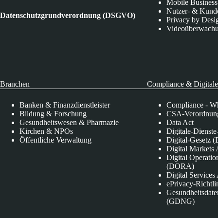
Mobile Business
Nutzer- & Kund
Datenschutzgrundverordnung (DSGVO)
Privacy by Desi
Videoüberwach
Branchen
Compliance & Digitale
Banken & Finanzdienstleister
Compliance - Wh
Bildung & Forschung
CSA-Verordnung
Gesundheitswesen & Pharmazie
Data Act
Kirchen & NPOs
Digitale-Dienst
Öffentliche Verwaltung
Digital-Gesetz (
Digital Market
Digital Operatio
(DORA)
Digital Service
ePrivacy-Richtli
Gesundheitsdate
(GDNG)