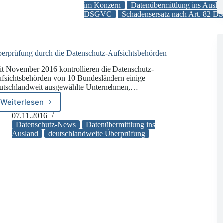
im Konzern
Datenübermittlung ins Ausla
Datenübermittlung
DSGVO
Schadensersatz nach Art. 82
in
ein
Drittland
vor
dem
erprüfung durch die Datenschutz-Aufsichtsbehörden
Geltungsbeginn
it November 2016 kontrollieren die Datenschutz-
der
fsichtsbehörden von 10 Bundesländern einige
DSGVO
utschlandweit ausgewählte Unternehmen,…
Weiterlesen
Überprüfung
durch
07.11.2016
die
Datenschutz-News
Datenübermittlung ins
Datenschutz-
Ausland
deutschlandweite Überprüfung
Aufsichtsbehörden