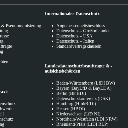
Internationaler Datenschutz
 & Pseudonymisierung
Angemessenheitsbeschluss
itung
Datenschutz – Großbritannien
eresse
Datenschutz – USA
ng
Datenschutz – Italien
ftragte
Standardvertragsklauseln
ng
chten
Landesdatenschutzbeauftragte & -
aufsichtsbehörden
Baden-Württemberg (LfDI BW)
Bayern (BayLfD & BayLDA)
raxis
Berlin (BlnBDI)
Datenschutzkonferenz (DSK)
tenschutz
Hamburg (HmbBfDI)
chwerde
Hessen (HBDI)
all
Niedersachsen (LfD NI)
nschutz
Nordrhein-Westfalen (LDI NRW)
ung
Rheinland-Pfalz (LfDI RLP)