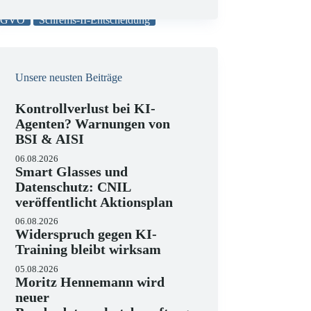
e
nd
Geltungsbeginn der
i
 DSGVO
Schrems-II-Entscheidung
s
Unsere neusten Beiträge
Kontrollverlust bei KI-
Agenten? Warnungen von
BSI & AISI
06.08.2026
Smart Glasses und
Datenschutz: CNIL
veröffentlicht Aktionsplan
06.08.2026
Widerspruch gegen KI-
Training bleibt wirksam
05.08.2026
Moritz Hennemann wird
neuer