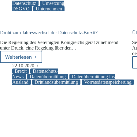
Datenschutz
Umsetzung
Fonts
DSGVO
Unternehmen
ohne
Einwilligung
rechtswidrig
Droht zum Jahreswechsel der Datenschutz-Brexit?
Üb
Die Regierung des Vereinigten Königreichs gerät zunehmend
Se
unter Druck, eine Regelung über den…
Au
de
Weiterlesen
Droht
zum
22.10.2020
Jahreswechsel
Brexit
Datenschutz-
der
News
Datenübermittlung
Datenübermittlung ins
Ausland
Drittlandsübermittlung
Vorratsdatenspeicherung
Datenschutz-
Brexit?