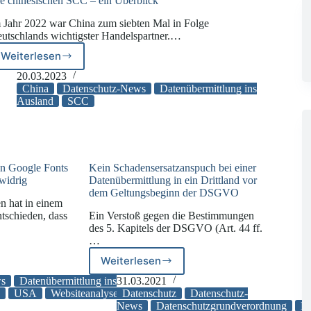
e chinesischen SCC – ein Überblick
 Jahr 2022 war China zum siebten Mal in Folge
utschlands wichtigster Handelspartner.…
Weiterlesen
Die
chinesischen
20.03.2023
SCC
China
Datenschutz-News
Datenübermittlung ins
–
Ausland
SCC
ein
Überblick
n Google Fonts
Kein Schadensersatzanspuch bei einer
widrig
Datenübermittlung in ein Drittland vor
dem Geltungsbeginn der DSGVO
 hat in einem
tschieden, dass
Ein Verstoß gegen die Bestimmungen
des 5. Kapitels der DSGVO (Art. 44 ff.
…
Weiterlesen
Kein
Schadensersatzanspuch
ws
Datenübermittlung ins
31.03.2021
bei
e
USA
Websiteanalyse
Datenschutz
Datenschutz-
einer
News
Datenschutzgrundverordnung
Da