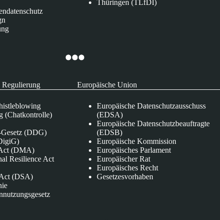
Thüringen (TLfDI)
endatenschutz
gn
ung
 Regulierung
Europäische Union
istleblowing
Europäische Datenschutzausschuss
 (Chatkontrolle)
(EDSA)
Europäische Datenschutzbeauftragte
e-Gesetz (DDG)
(EDSB)
DigiG)
Europäische Kommission
s Act (DMA)
Europäisches Parlament
nal Resilience Act
Europäischer Rat
Europäisches Recht
s Act (DSA)
Gesetzesvorhaben
nie
nnutzungsgesetz