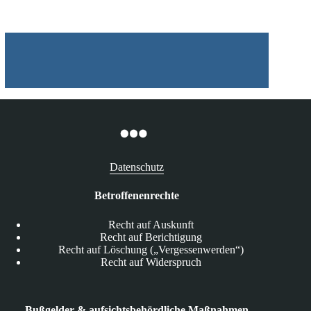
und
weniger
Spionage
Datenschutz
Betroffenenrechte
Recht auf Auskunft
Recht auf Berichtigung
Recht auf Löschung („Vergessenwerden“)
Recht auf Widerspruch
Bußgelder & aufsichtsbehördliche Maßnahmen