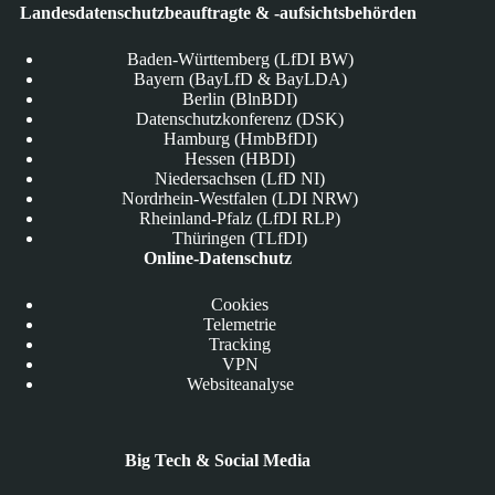
Landesdatenschutzbeauftragte & -aufsichtsbehörden
Baden-Württemberg (LfDI BW)
Bayern (BayLfD & BayLDA)
Berlin (BlnBDI)
Datenschutzkonferenz (DSK)
Hamburg (HmbBfDI)
Hessen (HBDI)
Niedersachsen (LfD NI)
Nordrhein-Westfalen (LDI NRW)
Rheinland-Pfalz (LfDI RLP)
Thüringen (TLfDI)
Online-Datenschutz
Cookies
Telemetrie
Tracking
VPN
Websiteanalyse
Big Tech & Social Media