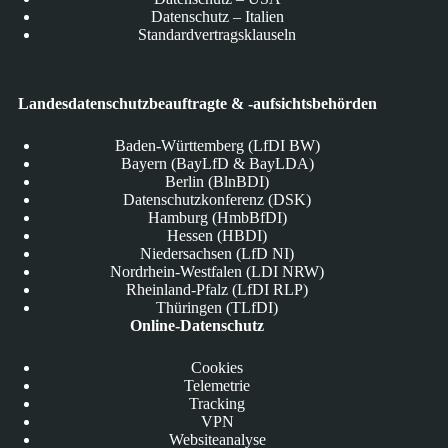
Datenschutz – Italien
Standardvertragsklauseln
Landesdatenschutzbeauftragte & -aufsichtsbehörden
Baden-Württemberg (LfDI BW)
Bayern (BayLfD & BayLDA)
Berlin (BlnBDI)
Datenschutzkonferenz (DSK)
Hamburg (HmbBfDI)
Hessen (HBDI)
Niedersachsen (LfD NI)
Nordrhein-Westfalen (LDI NRW)
Rheinland-Pfalz (LfDI RLP)
Thüringen (TLfDI)
Online-Datenschutz
Cookies
Telemetrie
Tracking
VPN
Websiteanalyse