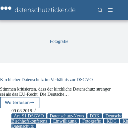
Zum
Inhalt
springen
Fotografie
Kirchlicher Datenschutz im Verhältnis zur DSGVO
Stimmen kritisierten, dass der kirchliche Datenschutz strenger
sei als das EU-Recht. Die Deutsche…
Weiterlesen
Kirchlicher
Datenschutz
09.08.2018
im
Art. 91 DSGVO
Datenschutz-News
DBK
Deutsche
Verhältnis
Bischhofskonferenz
Einwilligung
Fotografie
KDG
Ki
Datenschutz
zur