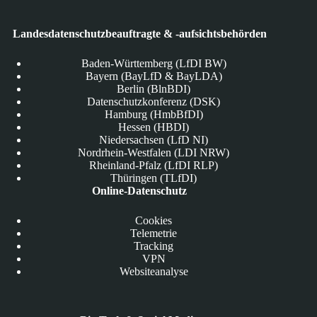
Landesdatenschutzbeauftragte & -aufsichtsbehörden
Baden-Württemberg (LfDI BW)
Bayern (BayLfD & BayLDA)
Berlin (BlnBDI)
Datenschutzkonferenz (DSK)
Hamburg (HmbBfDI)
Hessen (HBDI)
Niedersachsen (LfD NI)
Nordrhein-Westfalen (LDI NRW)
Rheinland-Pfalz (LfDI RLP)
Thüringen (TLfDI)
Online-Datenschutz
Cookies
Telemetrie
Tracking
VPN
Websiteanalyse