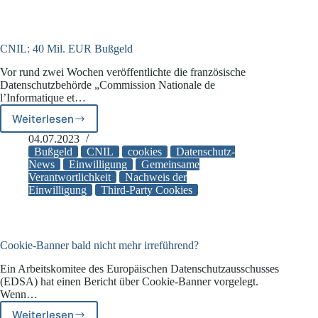
–
Einwilligung
erforderlich?
CNIL: 40 Mil. EUR Bußgeld
Vor rund zwei Wochen veröffentlichte die französische
Datenschutzbehörde „Commission Nationale de
l’Informatique et…
Weiterlesen
CNIL:
40
04.07.2023
Mil.
Bußgeld
CNIL
cookies
Datenschutz-
EUR
News
Einwilligung
Gemeinsame
Verantwortlichkeit
Nachweis der
Bußgeld
Einwilligung
Third-Party Cookies
Cookie-Banner bald nicht mehr irreführend?
Ein Arbeitskomitee des Europäischen Datenschutzausschusses
(EDSA) hat einen Bericht über Cookie-Banner vorgelegt.
Wenn…
Weiterlesen