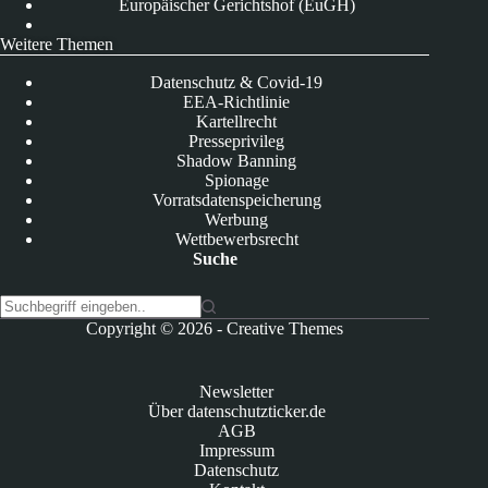
Europäischer Gerichtshof (EuGH)
Weitere Themen
Datenschutz & Covid-19
EEA-Richtlinie
Kartellrecht
Presseprivileg
Shadow Banning
Spionage
Vorratsdatenspeicherung
Werbung
Wettbewerbsrecht
Suche
K
Copyright © 2026 -
Creative Themes
e
i
n
Newsletter
e
Über datenschutzticker.de
E
AGB
r
Impressum
g
Datenschutz
e