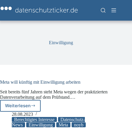
Zum
Inhalt
springen
Einwilligung
Meta will künftig mit Einwilligung arbeiten
Seit bereits fünf Jahren steht Meta wegen der praktizierten
Datenverarbeitung auf dem Prüfstand.…
Weiterlesen
Meta
will
28.08.2023
künftig
Berechtigtes Interesse
Datenschutz-
mit
News
Einwilligung
Meta
noyb
Einwilligung