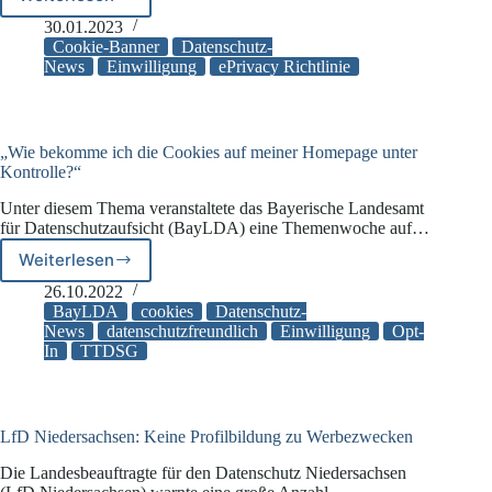
Cookie-
Banner
30.01.2023
bald
Cookie-Banner
Datenschutz-
nicht
News
Einwilligung
ePrivacy Richtlinie
mehr
irreführend?
„Wie bekomme ich die Cookies auf meiner Homepage unter
Kontrolle?“
Unter diesem Thema veranstaltete das Bayerische Landesamt
für Datenschutzaufsicht (BayLDA) eine Themenwoche auf…
Weiterlesen
„Wie
bekomme
26.10.2022
ich
BayLDA
cookies
Datenschutz-
die
News
datenschutzfreundlich
Einwilligung
Opt-
In
TTDSG
Cookies
auf
meiner
Homepage
unter
LfD Niedersachsen: Keine Profilbildung zu Werbezwecken
Kontrolle?“
Die Landesbeauftragte für den Datenschutz Niedersachsen