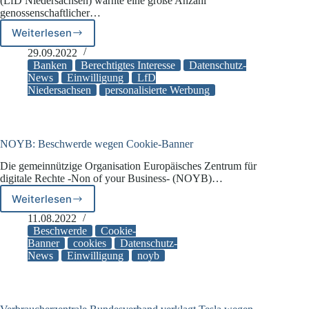
(LfD Niedersachsen) warnte eine große Anzahl
genossenschaftlicher…
Weiterlesen
LfD
Niedersachsen:
29.09.2022
Keine
Banken
Berechtigtes Interesse
Datenschutz-
Profilbildung
News
Einwilligung
LfD
Niedersachsen
personalisierte Werbung
zu
Werbezwecken
NOYB: Beschwerde wegen Cookie-Banner
Die gemeinnützige Organisation Europäisches Zentrum für
digitale Rechte -Non of your Business- (NOYB)…
Weiterlesen
NOYB:
Beschwerde
11.08.2022
wegen
Beschwerde
Cookie-
Cookie-
Banner
cookies
Datenschutz-
News
Einwilligung
noyb
Banner