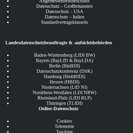
Angemessenheitsbeschluss
Datenschutz – Großbritannien
Datenschutz – USA
Datenschutz – Italien
Standardvertragsklauseln
Landesdatenschutzbeauftragte & -aufsichtsbehörden
Baden-Württemberg (LfDI BW)
Bayern (BayLfD & BayLDA)
Berlin (BlnBDI)
Datenschutzkonferenz (DSK)
Hamburg (HmbBfDI)
Hessen (HBDI)
Niedersachsen (LfD NI)
Nordrhein-Westfalen (LDI NRW)
Rheinland-Pfalz (LfDI RLP)
Thüringen (TLfDI)
Online-Datenschutz
Cookies
Telemetrie
Tracking