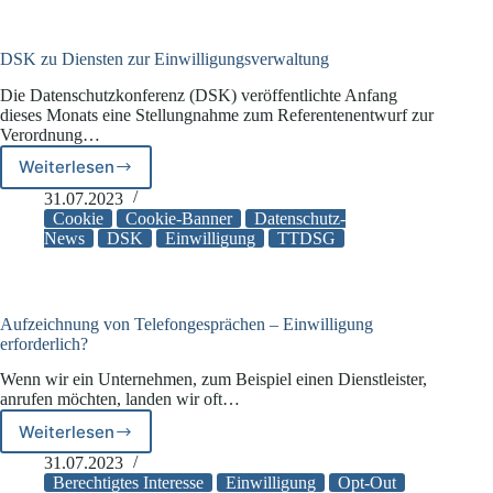
arbeiten
DSK zu Diensten zur Einwilligungsverwaltung
Die Datenschutzkonferenz (DSK) veröffentlichte Anfang
dieses Monats eine Stellungnahme zum Referentenentwurf zur
Verordnung…
Weiterlesen
DSK
zu
31.07.2023
Diensten
Cookie
Cookie-Banner
Datenschutz-
zur
News
DSK
Einwilligung
TTDSG
Einwilligungsverwaltung
Aufzeichnung von Telefongesprächen – Einwilligung
erforderlich?
Wenn wir ein Unternehmen, zum Beispiel einen Dienstleister,
anrufen möchten, landen wir oft…
Weiterlesen
Aufzeichnung
von
31.07.2023
Telefongesprächen
Berechtigtes Interesse
Einwilligung
Opt-Out