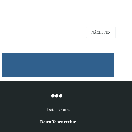
UWG
und
die
Einwilligung
in
Telefonwerbung
NÄCHSTE
Datenschutz
Betroffenenrechte