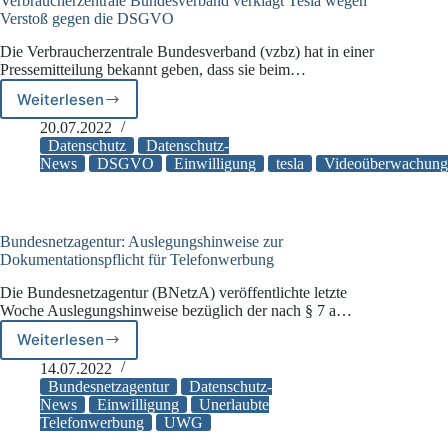
Verbraucherzentrale Bundesverband verklagt Tesla wegen
Verstoß gegen die DSGVO
Die Verbraucherzentrale Bundesverband (vzbz) hat in einer
Pressemitteilung bekannt geben, dass sie beim…
Weiterlesen
Verbraucherzentrale
Bundesverband
20.07.2022
verklagt
Datenschutz
Datenschutz-
Tesla
News
DSGVO
Einwilligung
tesla
Videoüberwachung
wegen
Verstoß
gegen
die
Bundesnetzagentur: Auslegungshinweise zur
DSGVO
Dokumentationspflicht für Telefonwerbung
Die Bundesnetzagentur (BNetzA) veröffentlichte letzte
Woche Auslegungshinweise bezüglich der nach § 7 a…
Weiterlesen
Bundesnetzagentur:
Auslegungshinweise
14.07.2022
zur
Bundesnetzagentur
Datenschutz-
Dokumentationspflicht
News
Einwilligung
Unerlaubte
Telefonwerbung
UWG
für
Telefonwerbung