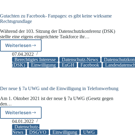
Gutachten zu Facebook- Fanpages: es gibt keine wirksame
Rechtsgrundlage
Während der 103. Sitzung der Datenschutzkonferenz (DSK)
stellte eine eigens eingerichtete Taskforce ihr…
Weiterlesen
Gutachten
zu
07.04.2022
Facebook-
Berechtigtes Interesse
Datenschutz-News
Datenschutzkon
Fanpages:
(DSK)
Einwilligung
EuGH
Facebook
Landesdatensch
es
gibt
keine
wirksame
Der neue § 7a UWG und die Einwilligung in Telefonwerbung
Rechtsgrundlage
Am 1. Oktober 2021 ist der neue § 7a UWG (Gesetz gegen
den…
Weiterlesen
Der
neue
04.01.2022
§
Datenschutz-
7a
News
DSGVO
Einwilligung
UWG