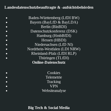
Landesdatenschutzbeauftragte & -aufsichtsbehörden
Baden-Württemberg (LfDI BW)
Bayern (BayLfD & BayLDA)
Berlin (BlnBDI)
Datenschutzkonferenz (DSK)
Hamburg (HmbBfDI)
Hessen (HBDI)
Niedersachsen (LfD NI)
Nordrhein-Westfalen (LDI NRW)
Rheinland-Pfalz (LfDI RLP)
Thüringen (TLfDI)
Online-Datenschutz
Cookies
Telemetrie
Tracking
VPN
Websiteanalyse
Big Tech & Social Media