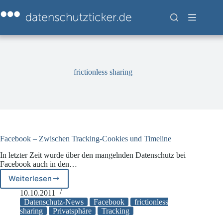
Zum
Inhalt
springen
frictionless sharing
Facebook – Zwischen Tracking-Cookies und Timeline
In letzter Zeit wurde über den mangelnden Datenschutz bei
Facebook auch in den…
Weiterlesen
Facebook
–
10.10.2011
Zwischen
Datenschutz-News
Facebook
frictionless
Tracking-
sharing
Privatsphäre
Tracking
Cookies