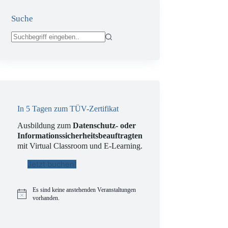
Suche
Keine
Ergebnisse
In 5 Tagen zum TÜV-Zertifikat
Ausbildung zum
Datenschutz- oder
Informationssicherheitsbeauftragten
mit Virtual Classroom und E-Learning.
Jetzt buchen!
Es sind keine anstehenden Veranstaltungen
H
vorhanden.
i
n
w