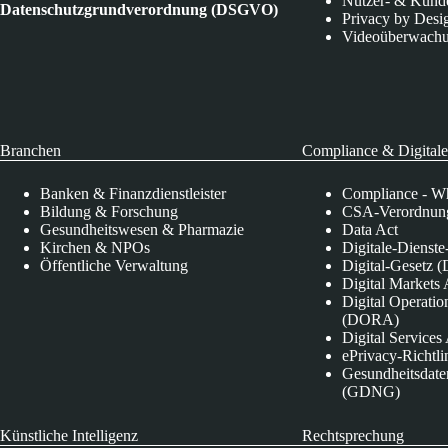
Nutzer- & Kund
Datenschutzgrundverordnung (DSGVO)
Privacy by Desi
Videoüberwach
Branchen
Compliance & Digitale
Banken & Finanzdienstleister
Compliance - Wh
Bildung & Forschung
CSA-Verordnung
Gesundheitswesen & Pharmazie
Data Act
Kirchen & NPOs
Digitale-Dienst
Öffentliche Verwaltung
Digital-Gesetz (
Digital Market
Digital Operatio
(DORA)
Digital Service
ePrivacy-Richtli
Gesundheitsdate
(GDNG)
Künstliche Intelligenz
Rechtsprechung