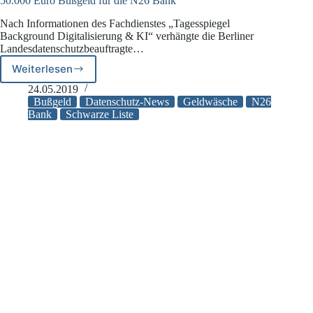
50.000 Euro Bußgeld für die N26 Bank
Nach Informationen des Fachdienstes „Tagesspiegel
Background Digitalisierung & KI“ verhängte die Berliner
Landesdatenschutzbeauftragte…
Weiterlesen
50.000
Euro
24.05.2019
Bußgeld
Bußgeld
Datenschutz-News
Geldwäsche
N26
für
Bank
Schwarze Liste
die
N26
Bank