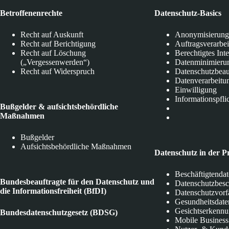
Betroffenenrechte
Datenschutz-Basics
Recht auf Auskunft
Anonymisierung
Recht auf Berichtigung
Auftragsverarbe
Recht auf Löschung
Berechtigtes Int
(„Vergessenwerden“)
Datenminimieru
Recht auf Widerspruch
Datenschutzbeau
Datenverarbeitu
Einwilligung
Informationspfli
Bußgelder & aufsichtsbehördliche
Maßnahmen
Bußgelder
Aufsichtsbehördliche Maßnahmen
Datenschutz in der P
Beschäftigtenda
Bundesbeauftragte für den Datenschutz und
Datenschutzbes
die Informationsfreiheit (BfDI)
Datenschutzvorf
Gesundheitsdate
Gesichtserkenn
Bundesdatenschutzgesetz (BDSG)
Mobile Business