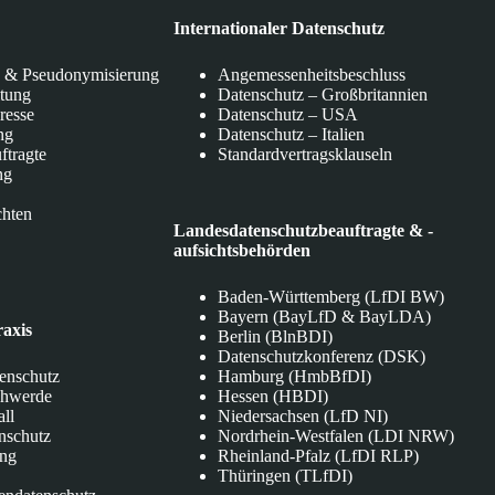
Internationaler Datenschutz
 & Pseudonymisierung
Angemessenheitsbeschluss
itung
Datenschutz – Großbritannien
eresse
Datenschutz – USA
ng
Datenschutz – Italien
ftragte
Standardvertragsklauseln
ng
chten
Landesdatenschutzbeauftragte & -
aufsichtsbehörden
Baden-Württemberg (LfDI BW)
Bayern (BayLfD & BayLDA)
raxis
Berlin (BlnBDI)
Datenschutzkonferenz (DSK)
tenschutz
Hamburg (HmbBfDI)
chwerde
Hessen (HBDI)
all
Niedersachsen (LfD NI)
nschutz
Nordrhein-Westfalen (LDI NRW)
ung
Rheinland-Pfalz (LfDI RLP)
Thüringen (TLfDI)