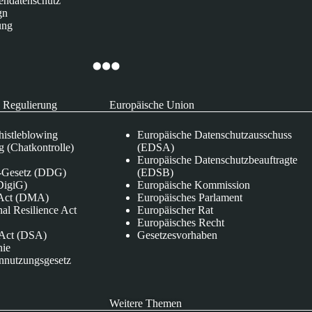
endatenschutz
gn
ung
 Regulierung
Europäische Union
istleblowing
Europäische Datenschutzausschuss
 (Chatkontrolle)
(EDSA)
Europäische Datenschutzbeauftragte
e-Gesetz (DDG)
(EDSB)
DigiG)
Europäische Kommission
s Act (DMA)
Europäisches Parlament
nal Resilience Act
Europäischer Rat
Europäisches Recht
s Act (DSA)
Gesetzesvorhaben
nie
nnutzungsgesetz
Weitere Themen