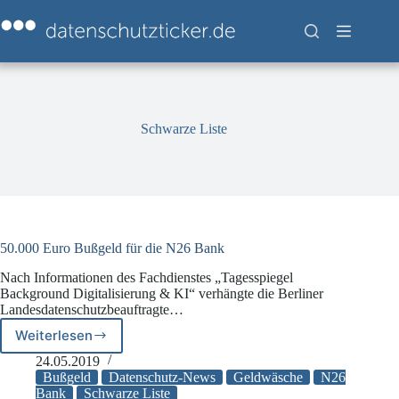
Zum
Inhalt
springen
Schwarze Liste
50.000 Euro Bußgeld für die N26 Bank
Nach Informationen des Fachdienstes „Tagesspiegel
Background Digitalisierung & KI“ verhängte die Berliner
Landesdatenschutzbeauftragte…
Weiterlesen
50.000
Euro
24.05.2019
Bußgeld
Bußgeld
Datenschutz-News
Geldwäsche
N26
für
Bank
Schwarze Liste