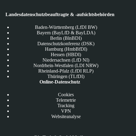
Landesdatenschutzbeauftragte & -aufsichtsbehörden
Baden-Württemberg (LfDI BW)
Bayern (BayLfD & BayLDA)
Berlin (BlnBDI)
Datenschutzkonferenz (DSK)
Hamburg (HmbBfDI)
Hessen (HBDI)
Niedersachsen (LfD NI)
Nordrhein-Westfalen (LDI NRW)
Rheinland-Pfalz (LfDI RLP)
Thüringen (TLfDI)
Online-Datenschutz
Cookies
Telemetrie
Tracking
VPN
Websiteanalyse