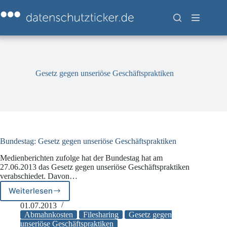
Zum
Inhalt
springen
Gesetz gegen unseriöse Geschäftspraktiken
Bundestag: Gesetz gegen unseriöse Geschäftspraktiken
Medienberichten zufolge hat der Bundestag hat am
27.06.2013 das Gesetz gegen unseriöse Geschäftspraktiken
verabschiedet. Davon…
Weiterlesen
Bundestag:
Gesetz
01.07.2013
gegen
Abmahnkosten
Filesharing
Gesetz gegen
unseriöse
unseriöse Geschäftspraktiken