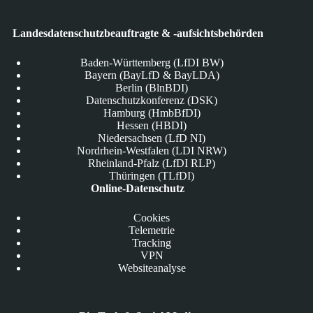
Landesdatenschutzbeauftragte & -aufsichtsbehörden
Baden-Württemberg (LfDI BW)
Bayern (BayLfD & BayLDA)
Berlin (BlnBDI)
Datenschutzkonferenz (DSK)
Hamburg (HmbBfDI)
Hessen (HBDI)
Niedersachsen (LfD NI)
Nordrhein-Westfalen (LDI NRW)
Rheinland-Pfalz (LfDI RLP)
Thüringen (TLfDI)
Online-Datenschutz
Cookies
Telemetrie
Tracking
VPN
Websiteanalyse