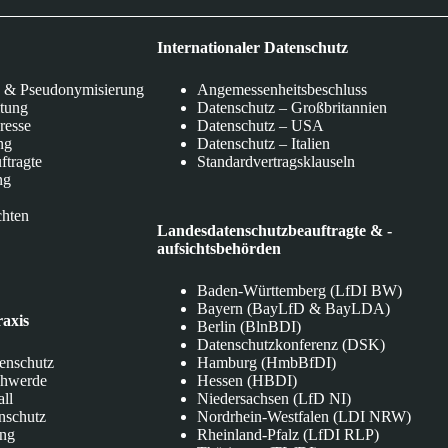
Internationaler Datenschutz
 & Pseudonymisierung
Angemessenheitsbeschluss
itung
Datenschutz – Großbritannien
eresse
Datenschutz – USA
ng
Datenschutz – Italien
ftragte
Standardvertragsklauseln
ng
chten
Landesdatenschutzbeauftragte & -
aufsichtsbehörden
Baden-Württemberg (LfDI BW)
Bayern (BayLfD & BayLDA)
raxis
Berlin (BlnBDI)
Datenschutzkonferenz (DSK)
tenschutz
Hamburg (HmbBfDI)
chwerde
Hessen (HBDI)
all
Niedersachsen (LfD NI)
nschutz
Nordrhein-Westfalen (LDI NRW)
ung
Rheinland-Pfalz (LfDI RLP)