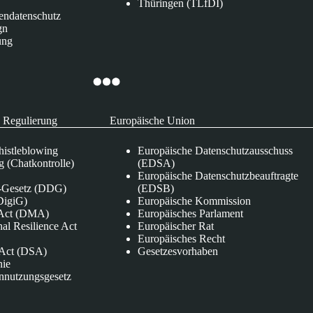
Thüringen (TLfDI)
endatenschutz
gn
ung
 Regulierung
Europäische Union
istleblowing
Europäische Datenschutzausschuss
 (Chatkontrolle)
(EDSA)
Europäische Datenschutzbeauftragte
e-Gesetz (DDG)
(EDSB)
DigiG)
Europäische Kommission
s Act (DMA)
Europäisches Parlament
nal Resilience Act
Europäischer Rat
Europäisches Recht
s Act (DSA)
Gesetzesvorhaben
nie
nnutzungsgesetz