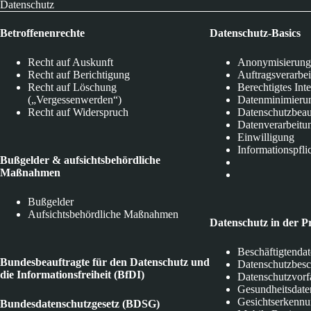
Datenschutz
Betroffenenrechte
Datenschutz-Basics
Recht auf Auskunft
Anonymisierung
Recht auf Berichtigung
Auftragsverarbe
Recht auf Löschung
Berechtigtes Int
(„Vergessenwerden“)
Datenminimieru
Recht auf Widerspruch
Datenschutzbeau
Datenverarbeitu
Einwilligung
Informationspfli
Bußgelder & aufsichtsbehördliche
Maßnahmen
Bußgelder
Aufsichtsbehördliche Maßnahmen
Datenschutz in der P
Beschäftigtenda
Bundesbeauftragte für den Datenschutz und
Datenschutzbes
die Informationsfreiheit (BfDI)
Datenschutzvorf
Gesundheitsdate
Gesichtserkenn
Bundesdatenschutzgesetz (BDSG)