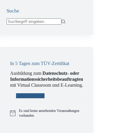
Suche
Keine
Ergebnisse
In 5 Tagen zum TÜV-Zertifikat
Ausbildung zum
Datenschutz- oder
Informationssicherheitsbeauftragten
mit Virtual Classroom und E-Learning.
Jetzt buchen!
Es sind keine anstehenden Veranstaltungen
H
vorhanden.
i
n
w