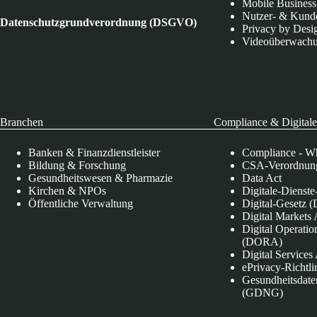
Mobile Business
Nutzer- & Kund
Datenschutzgrundverordnung (DSGVO)
Privacy by Desi
Videoüberwach
Branchen
Compliance & Digitale
Banken & Finanzdienstleister
Compliance - Wh
Bildung & Forschung
CSA-Verordnung
Gesundheitswesen & Pharmazie
Data Act
Kirchen & NPOs
Digitale-Dienst
Öffentliche Verwaltung
Digital-Gesetz (
Digital Market
Digital Operatio
(DORA)
Digital Service
ePrivacy-Richtli
Gesundheitsdate
(GDNG)