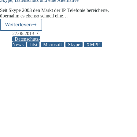
Skype, Datenschutz und eine Alternative
Seit Skype 2003 den Markt der IP-Telefonie bereicherte,
übernahm es ebenso schnell eine…
Weiterlesen
Skype,
Datenschutz
27.06.2013
und
Datenschutz-
eine
News
Jitsi
Microsoft
Skype
XMPP
Alternative