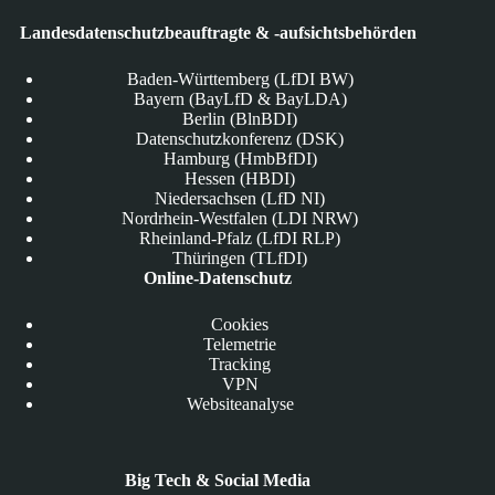
Landesdatenschutzbeauftragte & -aufsichtsbehörden
Baden-Württemberg (LfDI BW)
Bayern (BayLfD & BayLDA)
Berlin (BlnBDI)
Datenschutzkonferenz (DSK)
Hamburg (HmbBfDI)
Hessen (HBDI)
Niedersachsen (LfD NI)
Nordrhein-Westfalen (LDI NRW)
Rheinland-Pfalz (LfDI RLP)
Thüringen (TLfDI)
Online-Datenschutz
Cookies
Telemetrie
Tracking
VPN
Websiteanalyse
Big Tech & Social Media