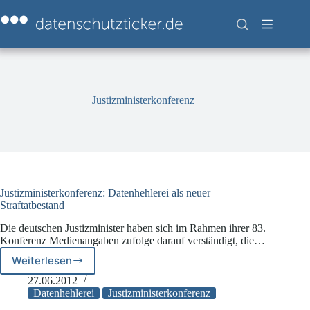
Zum
Inhalt
springen
Justizministerkonferenz
Justizministerkonferenz: Datenhehlerei als neuer
Straftatbestand
Die deutschen Justizminister haben sich im Rahmen ihrer 83.
Konferenz Medienangaben zufolge darauf verständigt, die…
Weiterlesen
Justizministerkonferenz:
Datenhehlerei
27.06.2012
als
Datenhehlerei
Justizministerkonferenz
neuer