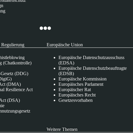
endatenschutz
gn
ung
 Regulierung
Europäische Union
istleblowing
Europäische Datenschutzausschuss
 (Chatkontrolle)
(EDSA)
Europäische Datenschutzbeauftragte
e-Gesetz (DDG)
(EDSB)
DigiG)
Europäische Kommission
s Act (DMA)
Europäisches Parlament
nal Resilience Act
Europäischer Rat
Europäisches Recht
s Act (DSA)
Gesetzesvorhaben
nie
nnutzungsgesetz
Weitere Themen