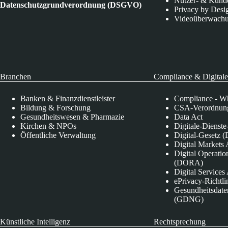
Nutzer- & Kund
Datenschutzgrundverordnung (DSGVO)
Privacy by Desi
Videoüberwach
Branchen
Compliance & Digitale
Banken & Finanzdienstleister
Compliance - Wh
Bildung & Forschung
CSA-Verordnung
Gesundheitswesen & Pharmazie
Data Act
Kirchen & NPOs
Digitale-Dienst
Öffentliche Verwaltung
Digital-Gesetz (
Digital Market
Digital Operatio
(DORA)
Digital Service
ePrivacy-Richtli
Gesundheitsdate
(GDNG)
Künstliche Intelligenz
Rechtsprechung