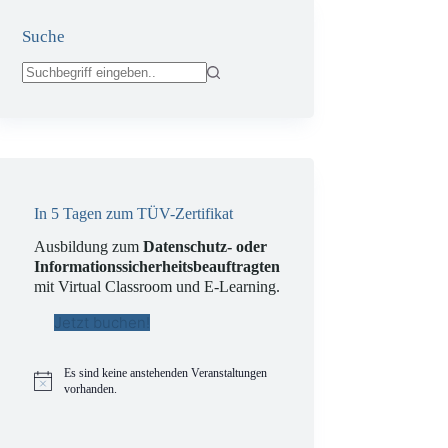
Suche
Keine
Ergebnisse
In 5 Tagen zum TÜV-Zertifikat
Ausbildung zum
Datenschutz- oder
Informationssicherheitsbeauftragten
mit Virtual Classroom und E-Learning.
Jetzt buchen!
Es sind keine anstehenden Veranstaltungen
H
vorhanden.
i
n
w