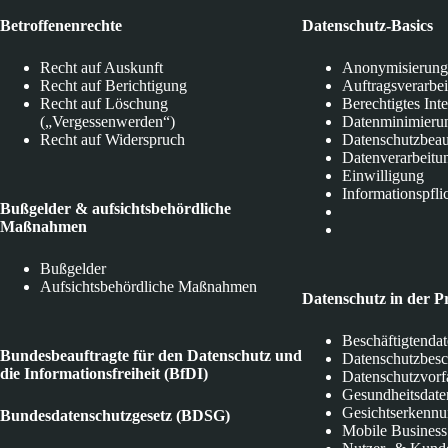
Betroffenenrechte
Datenschutz-Basics
Recht auf Auskunft
Anonymisierung
Recht auf Berichtigung
Auftragsverarbe
Recht auf Löschung
Berechtigtes Int
(„Vergessenwerden“)
Datenminimieru
Recht auf Widerspruch
Datenschutzbeau
Datenverarbeitu
Einwilligung
Informationspfli
Bußgelder & aufsichtsbehördliche
Maßnahmen
Bußgelder
Aufsichtsbehördliche Maßnahmen
Datenschutz in der P
Beschäftigtenda
Bundesbeauftragte für den Datenschutz und
Datenschutzbes
die Informationsfreiheit (BfDI)
Datenschutzvorf
Gesundheitsdate
Gesichtserkenn
Bundesdatenschutzgesetz (BDSG)
Mobile Business