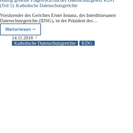
Häufig gestellte Fragen-Kirchliches Datenschutzgesetz KDG
(Teil 5): Katholische Datenschutzgerichte
Vorsitzender des Gerichtes Erster Instanz, des Interdiözesanen
Datenschutzgerichts (IDSG), ist der Präsident des…
Weiterlesen
Häufig
gestellte
14.11.2018
Fragen-
Katholische Datenschutzgerichte
KDG
Kirchliches
Datenschutzgesetz
KDG
(Teil
5):
Katholische
Datenschutzgerichte