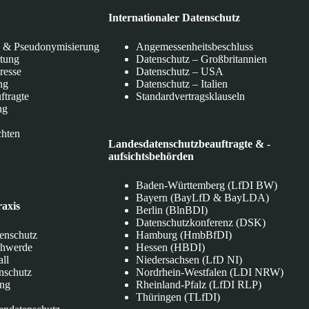
Internationaler Datenschutz
 & Pseudonymisierung
Angemessenheitsbeschluss
itung
Datenschutz – Großbritannien
eresse
Datenschutz – USA
ng
Datenschutz – Italien
ftragte
Standardvertragsklauseln
ng
chten
Landesdatenschutzbeauftragte & -
aufsichtsbehörden
Baden-Württemberg (LfDI BW)
Bayern (BayLfD & BayLDA)
raxis
Berlin (BlnBDI)
Datenschutzkonferenz (DSK)
tenschutz
Hamburg (HmbBfDI)
chwerde
Hessen (HBDI)
all
Niedersachsen (LfD NI)
nschutz
Nordrhein-Westfalen (LDI NRW)
ung
Rheinland-Pfalz (LfDI RLP)
Thüringen (TLfDI)