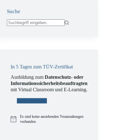
Suche
Keine
Ergebnisse
In 5 Tagen zum TÜV-Zertifikat
Ausbildung zum
Datenschutz- oder
Informationssicherheitsbeauftragten
mit Virtual Classroom und E-Learning.
Jetzt buchen!
Es sind keine anstehenden Veranstaltungen
H
vorhanden.
i
n
w