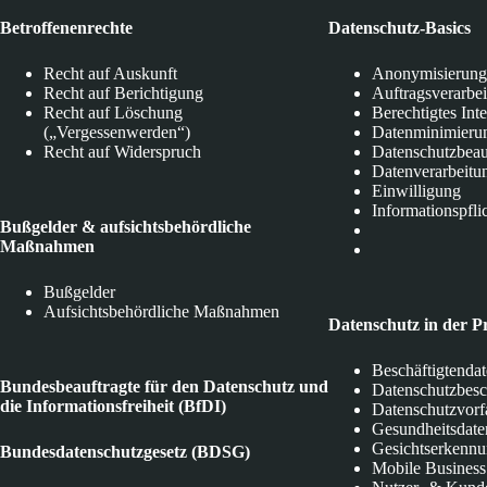
Betroffenenrechte
Datenschutz-Basics
Recht auf Auskunft
Anonymisierung
Recht auf Berichtigung
Auftragsverarbe
Recht auf Löschung
Berechtigtes Int
(„Vergessenwerden“)
Datenminimieru
Recht auf Widerspruch
Datenschutzbeau
Datenverarbeitu
Einwilligung
Informationspfli
Bußgelder & aufsichtsbehördliche
Maßnahmen
Bußgelder
Aufsichtsbehördliche Maßnahmen
Datenschutz in der P
Beschäftigtenda
Bundesbeauftragte für den Datenschutz und
Datenschutzbes
die Informationsfreiheit (BfDI)
Datenschutzvorf
Gesundheitsdate
Gesichtserkenn
Bundesdatenschutzgesetz (BDSG)
Mobile Business