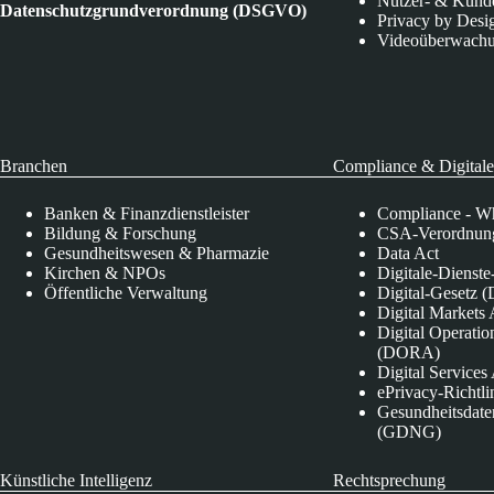
Nutzer- & Kund
Datenschutzgrundverordnung (DSGVO)
Privacy by Desi
Videoüberwach
Branchen
Compliance & Digitale
Banken & Finanzdienstleister
Compliance - Wh
Bildung & Forschung
CSA-Verordnung
Gesundheitswesen & Pharmazie
Data Act
Kirchen & NPOs
Digitale-Dienst
Öffentliche Verwaltung
Digital-Gesetz (
Digital Market
Digital Operatio
(DORA)
Digital Service
ePrivacy-Richtli
Gesundheitsdate
(GDNG)
Künstliche Intelligenz
Rechtsprechung