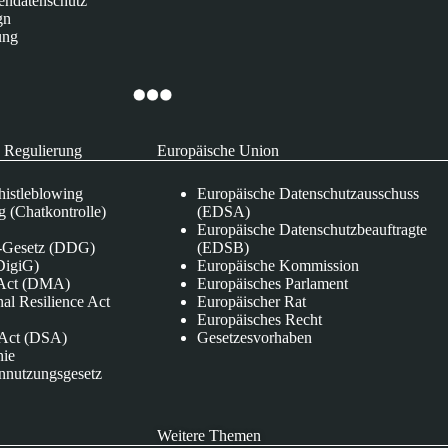
endatenschutz
gn
ung
 Regulierung
Europäische Union
istleblowing
Europäische Datenschutzausschuss
 (Chatkontrolle)
(EDSA)
Europäische Datenschutzbeauftragte
e-Gesetz (DDG)
(EDSB)
DigiG)
Europäische Kommission
s Act (DMA)
Europäisches Parlament
nal Resilience Act
Europäischer Rat
Europäisches Recht
s Act (DSA)
Gesetzesvorhaben
nie
nnutzungsgesetz
Weitere Themen