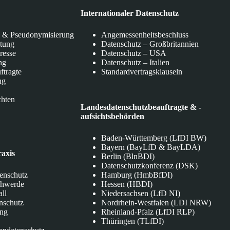
Internationaler Datenschutz
 & Pseudonymisierung
Angemessenheitsbeschluss
itung
Datenschutz – Großbritannien
eresse
Datenschutz – USA
ng
Datenschutz – Italien
ftragte
Standardvertragsklauseln
ng
chten
Landesdatenschutzbeauftragte & -
aufsichtsbehörden
Baden-Württemberg (LfDI BW)
Bayern (BayLfD & BayLDA)
raxis
Berlin (BlnBDI)
Datenschutzkonferenz (DSK)
tenschutz
Hamburg (HmbBfDI)
chwerde
Hessen (HBDI)
all
Niedersachsen (LfD NI)
nschutz
Nordrhein-Westfalen (LDI NRW)
ung
Rheinland-Pfalz (LfDI RLP)
Thüringen (TLfDI)