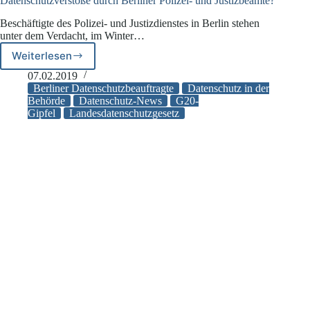
Datenschutzverstöße durch Berliner Polizei- und Justizbeamte?
Beschäftigte des Polizei- und Justizdienstes in Berlin stehen
unter dem Verdacht, im Winter…
Weiterlesen
Datenschutzverstöße
durch
07.02.2019
Berliner
Berliner Datenschutzbeauftragte
Datenschutz in der
Polizei-
Behörde
Datenschutz-News
G20-
Gipfel
Landesdatenschutzgesetz
und
Justizbeamte?