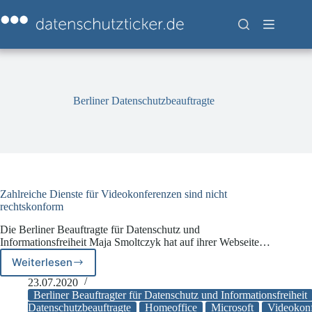
Zum
Inhalt
springen
Berliner Datenschutzbeauftragte
Zahlreiche Dienste für Videokonferenzen sind nicht
rechtskonform
Die Berliner Beauftragte für Datenschutz und
Informationsfreiheit Maja Smoltczyk hat auf ihrer Webseite…
Weiterlesen
Zahlreiche
Dienste
23.07.2020
für
Berliner Beauftragter für Datenschutz und Informationsfreiheit
Videokonferenzen
Datenschutzbeauftragte
Homeoffice
Microsoft
Videokon