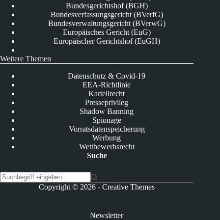
Bundesgerichtshof (BGH)
Bundesverfassungsgericht (BVerfG)
Bundesverwaltungsgericht (BVerwG)
Europäisches Gericht (EuG)
Europäischer Gerichtshof (EuGH)
Weitere Themen
Datenschutz & Covid-19
EEA-Richtlinie
Kartellrecht
Presseprivileg
Shadow Banning
Spionage
Vorratsdatenspeicherung
Werbung
Wettbewerbsrecht
Suche
K
Copyright © 2026 -
Creative Themes
e
i
n
Newsletter