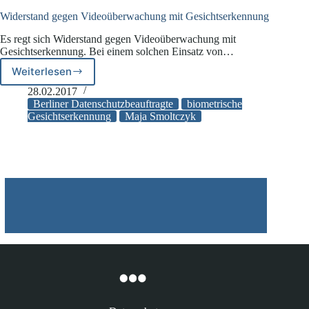
Unternehmen
stärker
Widerstand gegen Videoüberwachung mit Gesichtserkennung
in
Es regt sich Widerstand gegen Videoüberwachung mit
die
Gesichtserkennung. Bei einem solchen Einsatz von…
Verantwortung
nehmen
Weiterlesen
Widerstand
gegen
28.02.2017
Videoüberwachung
Berliner Datenschutzbeauftragte
biometrische
mit
Gesichtserkennung
Maja Smoltczyk
Gesichtserkennung