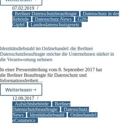
Datenschutzverstöße
durch
07.02.2019
Berliner
Berliner Datenschutzbeauftragte
Datenschutz in der
Polizei-
Behörde
Datenschutz-News
G20-
Gipfel
Landesdatenschutzgesetz
und
Justizbeamte?
Identitätsdiebstahl im Onlinehandel: die Berliner
Datenschutzbeauftragte möchte die Unternehmen stärker in
die Verantwortung nehmen
In einer Pressemitteilung vom 8. September 2017 hat
die Berliner Beauftragte für Datenschutz und
Informationsfreiheit…
Weiterlesen
Identitätsdiebstahl
im
12.09.2017
Onlinehandel:
Aufsichtsbehörde
Berliner
die
Datenschutzbeauftragte
Datenschutz-
News
Identitätsdiebstahl
Onlinehandel;
Berliner
eCommerce
Datenschutzbeauftragte
möchte
die