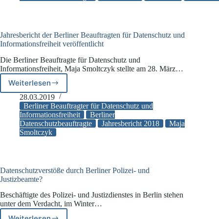
sind
nicht
rechtskonform
Jahresbericht der Berliner Beauftragten für Datenschutz und
Informationsfreiheit veröffentlicht
Die Berliner Beauftragte für Datenschutz und
Informationsfreiheit, Maja Smoltczyk stellte am 28. März…
Weiterlesen
Jahresbericht
der
28.03.2019
Berliner
Berliner Beauftragter für Datenschutz und
Beauftragten
Informationsfreiheit
Berliner
Datenschutzbeauftragte
Jahresbericht 2018
Maja
für
Smoltczyk
Datenschutz
und
Informationsfreiheit
veröffentlicht
Datenschutzverstöße durch Berliner Polizei- und
Justizbeamte?
Beschäftigte des Polizei- und Justizdienstes in Berlin stehen
unter dem Verdacht, im Winter…
Weiterlesen