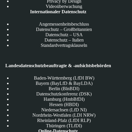
Privacy by Design
Videoüberwachung
Internationaler Datenschutz
Angemessenheitsbeschluss
Datenschutz – Großbritannien
Datenschutz – USA
Datenschutz – Italien
Standardvertragsklauseln
Landesdatenschutzbeauftragte & -aufsichtsbehörden
Baden-Württemberg (LfDI BW)
Bayern (BayLfD & BayLDA)
Berlin (BlnBDI)
Datenschutzkonferenz (DSK)
Hamburg (HmbBfDI)
Hessen (HBDI)
Niedersachsen (LfD NI)
Nordrhein-Westfalen (LDI NRW)
Rheinland-Pfalz (LfDI RLP)
Thüringen (TLfDI)
Online-Datenschutz