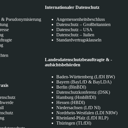
Internationaler Datenschutz
 & Pseudonymisierung
Angemessenheitsbeschluss
itung
Datenschutz – Großbritannien
eresse
Datenschutz – USA
ng
Datenschutz – Italien
ftragte
Standardvertragsklauseln
ng
chten
Landesdatenschutzbeauftragte & -
aufsichtsbehörden
Baden-Württemberg (LfDI BW)
Bayern (BayLfD & BayLDA)
raxis
Berlin (BlnBDI)
Datenschutzkonferenz (DSK)
tenschutz
Hamburg (HmbBfDI)
chwerde
Hessen (HBDI)
all
Niedersachsen (LfD NI)
nschutz
Nordrhein-Westfalen (LDI NRW)
ung
Rheinland-Pfalz (LfDI RLP)
Thüringen (TLfDI)