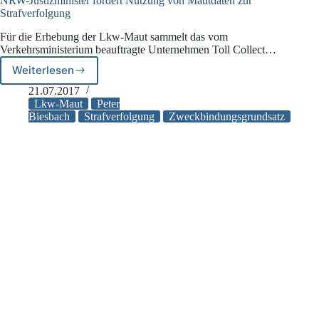
NRW-Justizminister fordert Nutzung von Mautdaten zur
Strafverfolgung
Für die Erhebung der Lkw-Maut sammelt das vom
Verkehrsministerium beauftragte Unternehmen Toll Collect…
Weiterlesen
NRW-
Justizminister
21.07.2017
fordert
Lkw-Maut
Peter
Nutzung
Biesbach
Strafverfolgung
Zweckbindungsgrundsatz
von
Mautdaten
zur
Strafverfolgung