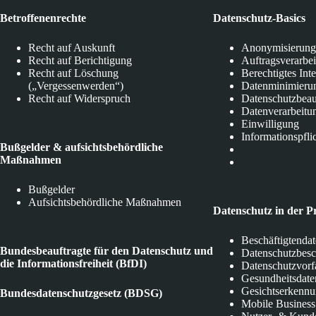
Betroffenenrechte
Datenschutz-Basics
Recht auf Auskunft
Anonymisierung
Recht auf Berichtigung
Auftragsverarbe
Recht auf Löschung
Berechtigtes Int
(„Vergessenwerden“)
Datenminimieru
Recht auf Widerspruch
Datenschutzbeau
Datenverarbeitu
Einwilligung
Informationspfli
Bußgelder & aufsichtsbehördliche
Maßnahmen
Bußgelder
Aufsichtsbehördliche Maßnahmen
Datenschutz in der P
Beschäftigtenda
Bundesbeauftragte für den Datenschutz und
Datenschutzbes
die Informationsfreiheit (BfDI)
Datenschutzvorf
Gesundheitsdate
Gesichtserkenn
Bundesdatenschutzgesetz (BDSG)
Mobile Business