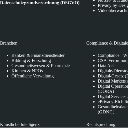
Nutzer- & Kund
Datenschutzgrundverordnung (DSGVO)
Privacy by Desi
Videoüberwach
Branchen
Compliance & Digitale
Banken & Finanzdienstleister
Compliance - Wh
Bildung & Forschung
CSA-Verordnung
Gesundheitswesen & Pharmazie
Data Act
Kirchen & NPOs
Digitale-Dienst
Öffentliche Verwaltung
Digital-Gesetz (
Digital Market
Digital Operatio
(DORA)
Digital Service
ePrivacy-Richtli
Gesundheitsdate
(GDNG)
Künstliche Intelligenz
Rechtsprechung