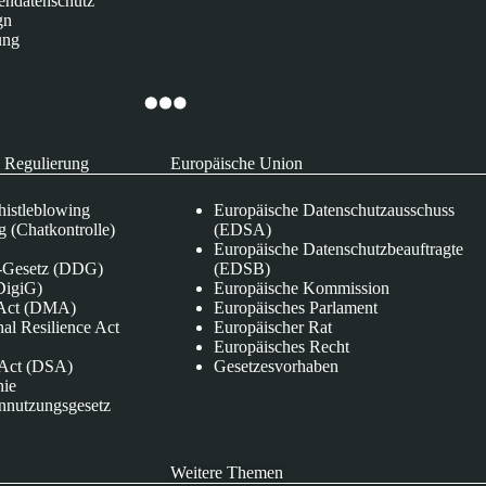
endatenschutz
gn
ung
 Regulierung
Europäische Union
istleblowing
Europäische Datenschutzausschuss
 (Chatkontrolle)
(EDSA)
Europäische Datenschutzbeauftragte
e-Gesetz (DDG)
(EDSB)
DigiG)
Europäische Kommission
s Act (DMA)
Europäisches Parlament
nal Resilience Act
Europäischer Rat
Europäisches Recht
s Act (DSA)
Gesetzesvorhaben
nie
nnutzungsgesetz
Weitere Themen