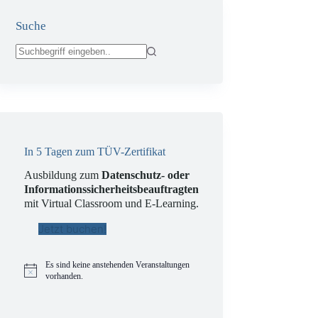
Suche
Keine
Ergebnisse
In 5 Tagen zum TÜV-Zertifikat
Ausbildung zum
Datenschutz- oder
Informationssicherheitsbeauftragten
mit Virtual Classroom und E-Learning.
Jetzt buchen!
Es sind keine anstehenden Veranstaltungen
H
vorhanden.
i
n
w