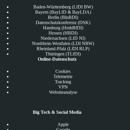
Baden-Württemberg (LfDI BW)
Bayern (BayLfD & BayLDA)
Berlin (BlnBDI)
Datenschutzkonferenz (DSK)
Hamburg (HmbBfDI)
Hessen (HBDI)
Niedersachsen (LfD NI)
Nordrhein-Westfalen (LDI NRW)
Rheinland-Pfalz (LfDI RLP)
Thüringen (TLfDI)
Online-Datenschutz
Cookies
Telemetrie
Tracking
VPN
Websiteanalyse
Big Tech & Social Media
Apple
Google