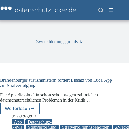
Zum
Inhalt
springen
Zweckbindungsgrundsatz
Brandenburger Justizministerin fordert Einsatz von Luca-App
zur Strafverfolgung
Die App, die ohnehin schon schon wegen zahlreichen
datenschutzrechtlichen Problemen in der Kritik…
Weiterlesen
Brandenburger
Justizministerin
21.02.2022
fordert
App
Datenschutz-
Einsatz
News
Strafverfolgung
Strafverfolgungsbehörden
Zweckb