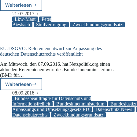
Weiterlesen
NRW-
Justizminister
21.07.2017
fordert
Lkw-Maut
Peter
Nutzung
Biesbach
Strafverfolgung
Zweckbindungsgrundsatz
von
Mautdaten
zur
Strafverfolgung
EU-DSGVO: Referentenentwurf zur Anpassung des
deutschen Datenschutzrechts veröffentlicht
Am Mittwoch, den 07.09.2016, hat Netzpolitik.org einen
aktuellen Referentenentwurf des Bundesinnenministeriums
(BMI) für…
Weiterlesen
EU-
DSGVO:
08.09.2016
Referentenentwurf
Bundesbeauftragte für Datenschutz und
zur
Informationsfreiheit
Bundesinnenministerium
Bundesjustiz
Anpassungs und Umsetzungsgesetz EU
Datenschutz-News
Anpassung
Datenschutzrechts
Zweckbindungsgrundsatz
des
deutschen
Datenschutzrechts
veröffentlicht