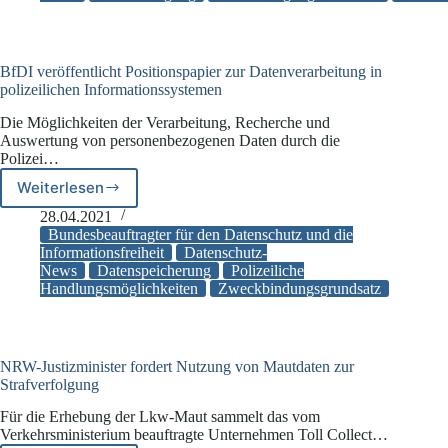
von
Luca-
App
zur
BfDI veröffentlicht Positionspapier zur Datenverarbeitung in
Strafverfolgung
polizeilichen Informationssystemen
Die Möglichkeiten der Verarbeitung, Recherche und
Auswertung von personenbezogenen Daten durch die
Polizei…
Weiterlesen
BfDI
veröffentlicht
28.04.2021
Positionspapier
Bundesbeauftragter für den Datenschutz und die
zur
Informationsfreiheit
Datenschutz-
News
Datenspeicherung
Polizeiliche
Datenverarbeitung
Handlungsmöglichkeiten
Zweckbindungsgrundsatz
in
polizeilichen
Informationssystemen
NRW-Justizminister fordert Nutzung von Mautdaten zur
Strafverfolgung
Für die Erhebung der Lkw-Maut sammelt das vom
Verkehrsministerium beauftragte Unternehmen Toll Collect…