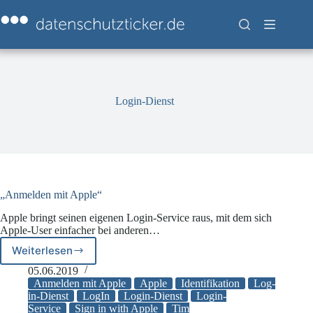
Zum
Inhalt
springen
Login-Dienst
„Anmelden mit Apple“
Apple bringt seinen eigenen Login-Service raus, mit dem sich
Apple-User einfacher bei anderen…
Weiterlesen
„Anmelden
mit
05.06.2019
Apple“
Anmelden mit Apple
Apple
Identifikation
Log-
in-Dienst
LogIn
Login-Dienst
Login-
Service
Sign in with Apple
Tim