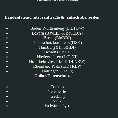
Landesdatenschutzbeauftragte & -aufsichtsbehörden
Baden-Württemberg (LfDI BW)
Bayern (BayLfD & BayLDA)
Berlin (BlnBDI)
Datenschutzkonferenz (DSK)
Hamburg (HmbBfDI)
Hessen (HBDI)
Niedersachsen (LfD NI)
Nordrhein-Westfalen (LDI NRW)
Rheinland-Pfalz (LfDI RLP)
Thüringen (TLfDI)
Online-Datenschutz
Cookies
Telemetrie
Tracking
VPN
Websiteanalyse