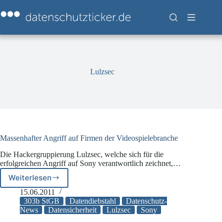
Zum
Inhalt
springen
Lulzsec
Massenhafter Angriff auf Firmen der Videospielebranche
Die Hackergruppierung Lulzsec, welche sich für die
erfolgreichen Angriff auf Sony verantwortlich zeichnet,…
Weiterlesen
Massenhafter
Angriff
15.06.2011
auf
303b StGB
Datendiebstahl
Datenschutz-
Firmen
News
Datensicherheit
Lulzsec
Sony
der