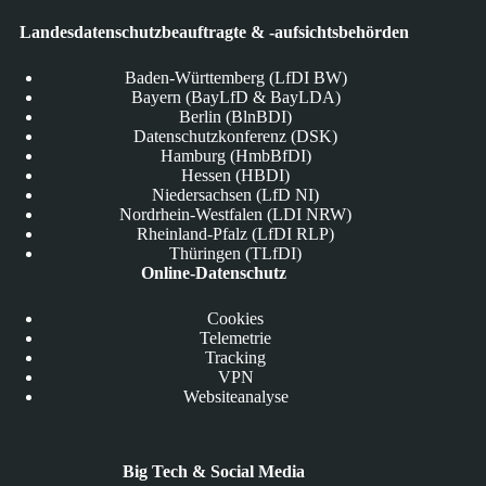
Landesdatenschutzbeauftragte & -aufsichtsbehörden
Baden-Württemberg (LfDI BW)
Bayern (BayLfD & BayLDA)
Berlin (BlnBDI)
Datenschutzkonferenz (DSK)
Hamburg (HmbBfDI)
Hessen (HBDI)
Niedersachsen (LfD NI)
Nordrhein-Westfalen (LDI NRW)
Rheinland-Pfalz (LfDI RLP)
Thüringen (TLfDI)
Online-Datenschutz
Cookies
Telemetrie
Tracking
VPN
Websiteanalyse
Big Tech & Social Media