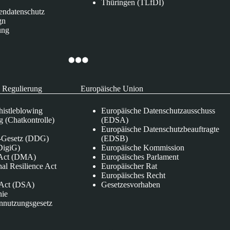
Thüringen (TLfDI)
endatenschutz
gn
ung
 Regulierung
Europäische Union
istleblowing
Europäische Datenschutzausschuss
 (Chatkontrolle)
(EDSA)
Europäische Datenschutzbeauftragte
e-Gesetz (DDG)
(EDSB)
DigiG)
Europäische Kommission
s Act (DMA)
Europäisches Parlament
nal Resilience Act
Europäischer Rat
Europäisches Recht
s Act (DSA)
Gesetzesvorhaben
nie
nnutzungsgesetz