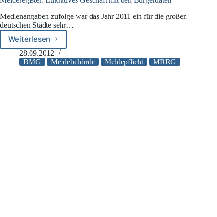
Melderegister: Lukratives Geschäft mit den Bürgerdaten
Medienangaben zufolge war das Jahr 2011 ein für die großen
deutschen Städte sehr…
Weiterlesen
Melderegister:
Lukratives
28.09.2012
Geschäft
BMG
Meldebehörde
Meldepflicht
MRRG
mit
den
Bürgerdaten