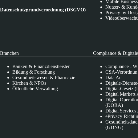
Mobile Business
Nutzer- & Kund
Datenschutzgrundverordnung (DSGVO)
Privacy by Desi
Videoüberwach
Branchen
Compliance & Digitale
Banken & Finanzdienstleister
Compliance - Wh
Bildung & Forschung
CSA-Verordnung
Gesundheitswesen & Pharmazie
Data Act
Kirchen & NPOs
Digitale-Dienst
Öffentliche Verwaltung
Digital-Gesetz (
Digital Market
Digital Operatio
(DORA)
Digital Service
ePrivacy-Richtli
Gesundheitsdate
(GDNG)