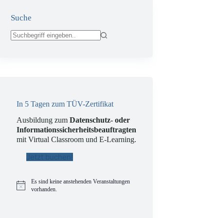
Suche
Keine
Ergebnisse
In 5 Tagen zum TÜV-Zertifikat
Ausbildung zum
Datenschutz- oder
Informationssicherheitsbeauftragten
mit Virtual Classroom und E-Learning.
Jetzt buchen!
Es sind keine anstehenden Veranstaltungen
H
vorhanden.
i
n
w