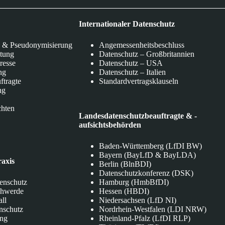
Internationaler Datenschutz
 & Pseudonymisierung
Angemessenheitsbeschluss
itung
Datenschutz – Großbritannien
eresse
Datenschutz – USA
ng
Datenschutz – Italien
ftragte
Standardvertragsklauseln
ng
chten
Landesdatenschutzbeauftragte & -
aufsichtsbehörden
Baden-Württemberg (LfDI BW)
Bayern (BayLfD & BayLDA)
raxis
Berlin (BlnBDI)
Datenschutzkonferenz (DSK)
tenschutz
Hamburg (HmbBfDI)
chwerde
Hessen (HBDI)
all
Niedersachsen (LfD NI)
nschutz
Nordrhein-Westfalen (LDI NRW)
ung
Rheinland-Pfalz (LfDI RLP)