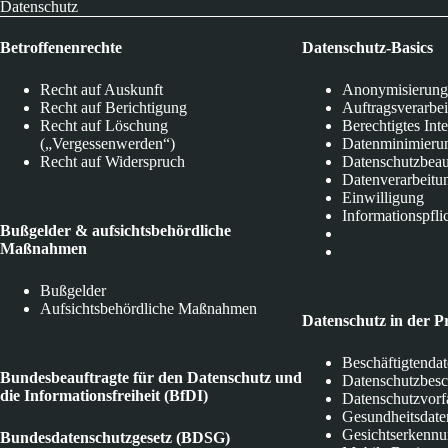
Datenschutz
Betroffenenrechte
Datenschutz-Basics
Recht auf Auskunft
Anonymisierung
Recht auf Berichtigung
Auftragsverarbe
Recht auf Löschung
Berechtigtes Int
(„Vergessenwerden“)
Datenminimieru
Recht auf Widerspruch
Datenschutzbeau
Datenverarbeitu
Einwilligung
Informationspfli
Bußgelder & aufsichtsbehördliche
Maßnahmen
Bußgelder
Aufsichtsbehördliche Maßnahmen
Datenschutz in der P
Beschäftigtenda
Bundesbeauftragte für den Datenschutz und
Datenschutzbes
die Informationsfreiheit (BfDI)
Datenschutzvorf
Gesundheitsdate
Gesichtserkenn
Bundesdatenschutzgesetz (BDSG)