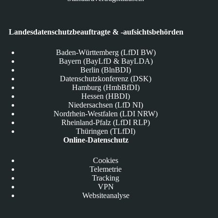
Landesdatenschutzbeauftragte & -aufsichtsbehörden
Baden-Württemberg (LfDI BW)
Bayern (BayLfD & BayLDA)
Berlin (BlnBDI)
Datenschutzkonferenz (DSK)
Hamburg (HmbBfDI)
Hessen (HBDI)
Niedersachsen (LfD NI)
Nordrhein-Westfalen (LDI NRW)
Rheinland-Pfalz (LfDI RLP)
Thüringen (TLfDI)
Online-Datenschutz
Cookies
Telemetrie
Tracking
VPN
Websiteanalyse