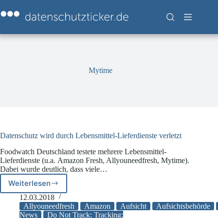
Zum
Inhalt
springen
Mytime
Datenschutz wird durch Lebensmittel-Lieferdienste verletzt
Foodwatch Deutschland testete mehrere Lebensmittel-
Lieferdienste (u.a. Amazon Fresh, Allyouneedfresh, Mytime).
Dabei wurde deutlich, dass viele…
Weiterlesen
Datenschutz
wird
12.03.2018
durch
Allyouneedfresh
Amazon
Aufsicht
Aufsichtsbehörde
Lebensmittel-
News
Do Not Track; Tracking;