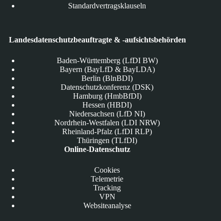
Standardvertragsklauseln
Landesdatenschutzbeauftragte & -aufsichtsbehörden
Baden-Württemberg (LfDI BW)
Bayern (BayLfD & BayLDA)
Berlin (BlnBDI)
Datenschutzkonferenz (DSK)
Hamburg (HmbBfDI)
Hessen (HBDI)
Niedersachsen (LfD NI)
Nordrhein-Westfalen (LDI NRW)
Rheinland-Pfalz (LfDI RLP)
Thüringen (TLfDI)
Online-Datenschutz
Cookies
Telemetrie
Tracking
VPN
Websiteanalyse