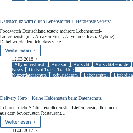
Millionenhöhe
Datenschutz wird durch Lebensmittel-Lieferdienste verletzt
Foodwatch Deutschland testete mehrere Lebensmittel-
Lieferdienste (u.a. Amazon Fresh, Allyouneedfresh, Mytime).
Dabei wurde deutlich, dass viele…
Weiterlesen
Datenschutz
wird
12.03.2018
durch
Allyouneedfresh
Amazon
Aufsicht
Aufsichtsbehörde
Lebensmittel-
News
Do Not Track; Tracking;
Nutzerdatenschutz
geburtsdatum
Lebensmittel
Lieferdien
Lieferdienste
verletzt
Delivery Hero – Keine Heldentaten beim Datenschutz
In immer mehr Städten etablieren sich Lieferdienste, die einem
aus dem bevorzugten Restaurant…
Weiterlesen
Delivery
Hero
31.08.2017