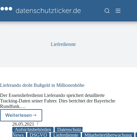
Zum
Inhalt
springen
Lieferdienste
Lieferando droht Bußgeld in Millionenhöhe
Der Essenslieferdienst Lieferando speichert detaillierte
Tracking-Daten seiner Fahrer. Dies berichtet der Bayerische
Rundfunk.…
Weiterlesen
Lieferando
droht
26.05.2021
Bußgeld
Aufsichtsbehörden
Datenschutz-
in
News
DSGVO
Lieferdienste
Mitarbeiterüberwachung